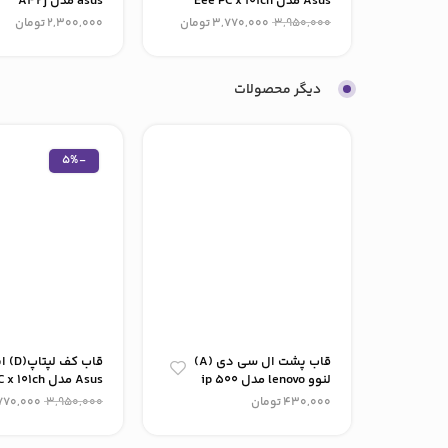
Asus مدل Eee PC x 101ch
asus مدل A42j
3,950,000
3,770,000
تومان
2,300,000
تومان
دیگر محصولات
-5%
قاب پشت ال سی دی (A)
قاب کف ل
لنوو lenovo مدل ip 500
Asus مدل Eee PC x 101ch
430,000
تومان
3,950,000
770,000