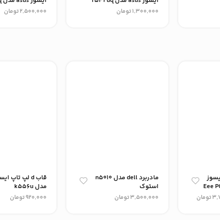
ایسوز asus مدل r542uq
ایسوز asus مدل r 542uq
1,300,000
تومان
2,500,000
تومان
پتاپ(D) ایسوز
مادربرد dell مدل n5010
قاب d لپ تاپ 
استوک
مدل k556u
3,
تومان
3,500,000
تومان
920,000
تومان