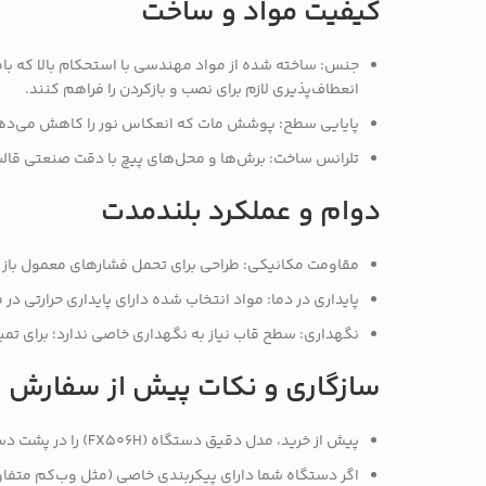
کیفیت مواد و ساخت
جنس: ساخته شده از مواد مهندسی با استحکام بالا که بافا
انعطاف‌پذیری لازم برای نصب و بازکردن را فراهم کنند.
پایایی سطح: پوشش مات که انعکاس نور را کاهش می‌دهد 
تلرانس ساخت: برش‌ها و محل‌های پیچ با دقت صنعتی قالب
دوام و عملکرد بلندمدت
مقاومت مکانیکی: طراحی برای تحمل فشارهای معمول باز و 
پایداری در دما: مواد انتخاب شده دارای پایداری حرارتی د
نگهداری: سطح قاب نیاز به نگهداری خاصی ندارد؛ برای تمیز
سازگاری و نکات پیش از سفارش
پیش از خرید، مدل دقیق دستگاه (FX506H) را در پشت دستگاه یا برچسب فنی بررسی کنید تا از تطابق محل پیچ‌ها و پورت‌ها اطمینان حاصل شود.
اگر دستگاه شما دارای پیکربندی خاصی (مثل وب‌کم متفاو