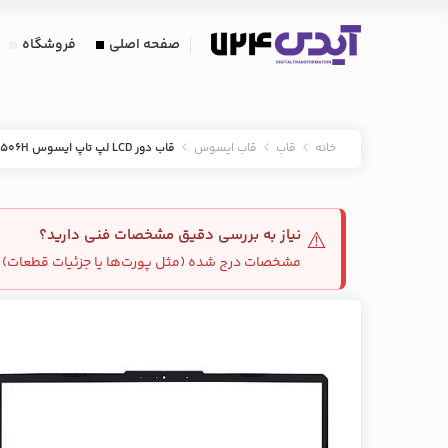
صفحه اصلی
فروشگاه
خانه
قاب
قاب ایسوس
قاب دور LCD لپ تاپ ایسوس tuf fx506H-مشکی
نیاز به بررسی دقیق مشخصات فنی دارید؟
⚠️
مشخصات درج شده (مثل پورت‌ها یا جزئیات قطعات) م