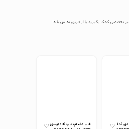
میر تخصصی کمک بگیرید یا از طریق
تماس با ما
قاب پشت ال سی دی (A)
قاب کف لپ تاپ (D) ایسوز
قاب A لپ‌ تا