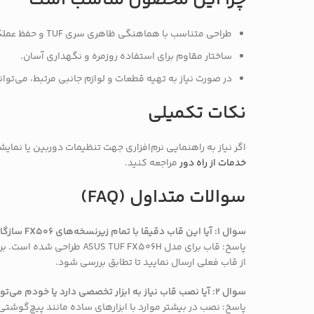
چرا این محصول مناسب است
طراحی متناسب با هماهنگی ظاهری سری TUF و حفظ عملکرد لولا و نمایشگر.
ساختار مقاوم برای استفاده روزمره و نگهداری آسان.
در صورت نیاز به تهیه قطعات و لوازم جانبی مرتبط، می‌تو
نکات تکمیلی
اگر نیاز به راهنمایی نرم‌افزاری جهت تنظیمات دوربین یا نمای
خدمات از راه دور
مراجعه کنید.
سوالات متداول (FAQ)
سوال ۱: آیا این قاب دقیقا با تمام زیرنسخه‌های FX506 سازگار است؟
پاسخ: قاب برای مدل 506H
از قاب فعلی ارسال نمایید تا تطابق بررسی شود.
سوال ۲: آیا نصب قاب نیاز به ابزار تخصصی دارد یا خودم می‌توانم انجام دهم؟
پاسخ: نصب در بیشتر موارد با ابزارهای ساده مانند پیچ‌گوشت