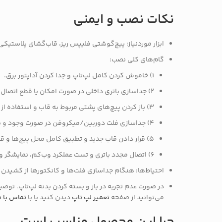
نکات نصب و ایمنی
ابزار موردنیاز: پیچ‌گوشتی فلیپس ریز، قاب‌گشای پلاستیکی
گام‌های کلی نصب:
۱) خاموش کردن کامل لپ‌تاپ و جدا کردن آداپتور برق.
۲) جداسازی باتری داخلی در صورت امکان یا قطع اتصال باتری برای جلوگیری از آسیب الکترونیکی.
۳) باز کردن پیچ‌های پشتی مربوط به قاب و استفاده از ابزار پلاستیکی برای جداسازی قلاب‌ها به آرامی.
۴) جداسازی فلت دوربین/میکروفن در صورت وجود و برداشتن قاب قدیمی به‌نرمی.
۵) قرار دادن قاب جدید و تطبیق کامل محل پیچ‌ها و قلاب‌ها، سپس بستن پیچ‌ها با نیروی مناسب (نه بیش از حد سفت).
۶) اتصال مجدد باتری و تست عملکرد وب‌کم، نمایشگر و لولاها قبل از بستن کامل دستگاه.
احتیاط‌ها: هنگام جداسازی فلت‌ها و کانکتورها از کشیدن
در صورت عدم تجربه در باز و بسته کردن بدنه لپ‌تاپ، تو
می‌توانید از صفحه
تعمیر لپ تاپ
دیدن کنید یا با
تماس با م