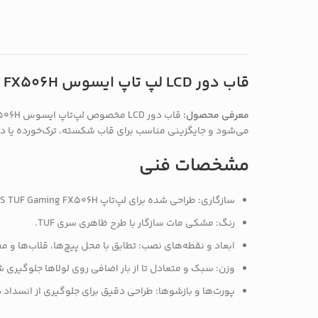
قاب دور LCD لپ تاپ ایسوس TUF FX506H – مشکی
معرفی محصول:
می‌شود و جایگزینی مناسب برای قاب شکسته، ترک‌خورده یا 
مشخصات فنی
سازگاری: طراحی شده برای لپ‌تاپ ASUS TUF Gaming FX506H با پنل 15.6 اینچی (لطفاً پیش از سفارش تطابق مدل را بررسی کنید).
رنگ: مشکی مات سازگار با طرح ظاهری سری TUF.
ابعاد و نقطه‌های نصب: تطابق با محل پیچ‌ها، قلاب‌ها 
وزن: سبک و متعادل تا از بار اضافی روی لولاها جلوگیری 
پورت‌ها و بازشوها: طراحی دقیق برای جلوگیری از انسداد