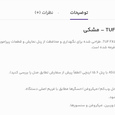
توضیحات
نظرات (0)
قاب دور LCD مخصوص لپ‌تاپ ایسوس TUF FX506H، طراحی شده برای نگهداری و محافظت از پنل نمایش 
دفرمه شده است.
و محل وب‌کم/میکروفن/حسگرها مطابق با فریم اصلی دستگاه.
شود.
 دوربین، میکروفن و سنسورها.