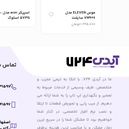
موس ELEVEN مدل
اسپیک
VM906 سایلنت
573G استوک
1,625,000
تومان
تماس با
ما در آیدی 724، با اتکا به تیمی مجرب و
31597
متخصص، طیف وسیعی از خدمات مربوط به
تعمیر و نگهداری لپ تاپ را به شما ارائه می
دهیم. از عیب یابی و تعویض قطعات تا ارتقا
41597
و نصب نرم افزار تخصصی، در کنار شما
خواهیم بود تا مشکل شما را در سریع ترین
اصفهان
زمان ممکن و با مناسب ترین هزینه برطرف
پگاه – پلاک : 221.0 – 