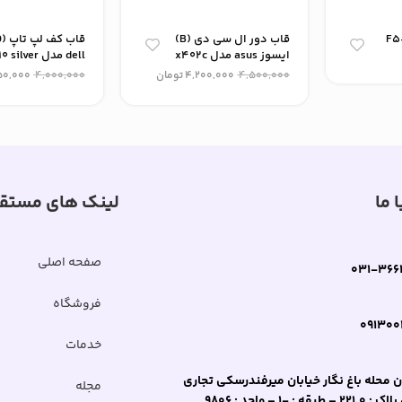
ر acer مدل F5-
قاب دور ال سی دی (B)
ایسوز asus مدل x402c
dell مدل n5010 silver
4,500,000
4,200,000
تومان
4,000,000
50,000
 ما
لینک های مستق
صفحه اصلی
031-366
فروشگاه
091300
خدمات
 محله باغ نگار خیابان میرفندرسکی تجاری
مجله
طبقه : -1 – واحد : 9806