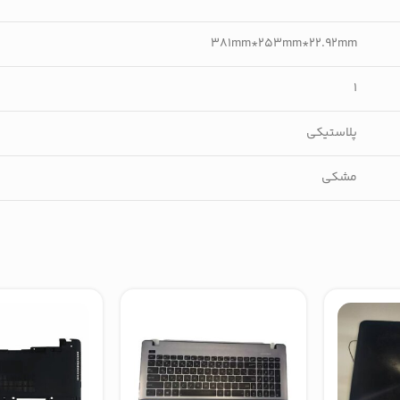
381mm*253mm*22.92mm
1
پلاستیکی
مشکی