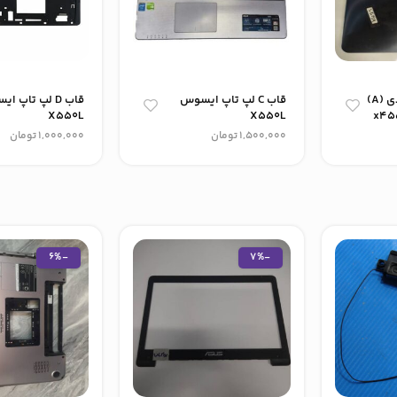
قاب پشت ال سی دی (A)
قاب C لپ‌ تاپ ایسوس
قاب D لپ‌ تاپ 
X550L
X550L
1,500,000
تومان
1,000,000
تومان
-6%
-7%