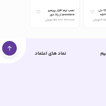
قاب کف لپ تاپ (D) دل
نصب نرم افزار پریمیر
premiere از راه دور
dell مدل inspiron
3,7
تومان
200,000
150,000
تومان
1,200,000
تومان
یم
نماد های اعتماد