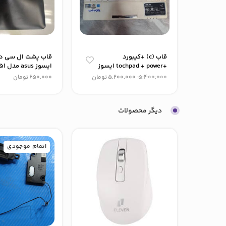
قاب (c) +کیبورد
+tochpad + power ایسوز
ایسوز asus مدل x4551
Asus مدل Eee PC x101ch
5,400,000
5,200,000
تومان
650,000
تومان
دیگر محصولات
اتمام موجودی