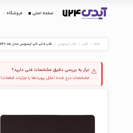
صفحه اصلی
فروشگاه
خانه
قاب
قاب ایسوس
قاب a لپ تاپ ایسوس مدل a540 up
نیاز به بررسی دقیق مشخصات فنی دارید؟
⚠️
مشخصات درج شده (مثل پورت‌ها یا جزئیات قطعات) م