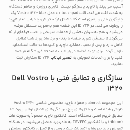
وقتی قاب بالایی (palmrest) همراه با تاچ‌پد لپ‌تاپ Dell Vostro 1320
آسیب می‌بیند یا تاچ‌پد پاسخ‌گو نیست، کاربری روزمره و ظاهر دستگاه
به شدت افت می‌کند. قاب c + touchpad مدل Vostro 1320 blak یک
جایگزین فنی و بصری است که مشکل ترک، خراش، یا خرابی مدار تاچ‌پد
را برطرف می‌کند. در ID 724 این قطعه هم به‌صورت مستقل عرضه
می‌شود و هم به‌عنوان بخشی از خدمات تعویض و نصب حرفه‌ای ارائه
می‌گردد تا مطمئن شوید قطعه با بدنه و برد مادربورد شما تطابق
کامل دارد و پس از نصب، عملکرد تاچ‌پد و کلیدها به حالت استاندارد
بازمی‌گردد. برای تهیه قطعه می‌توانید به صفحه
فروشگاه
مراجعه
کنید یا برای خدمات تعویض به
تعمیر لپ‌تاپ
ID 724 سفارش ثبت
نمایید.
سازگاری و تطابق فنی با Dell Vostro
1320
این مجموعه palmrest همراه تاچ‌پد مخصوص شاسی Vostro 1320
طراحی شده است و محل‌های پیچ، بریدگی‌های اتصال لولا و پورت‌ها
مطابق فریم اصلی دستگاه است. کانکتور تاچ‌پد معمولاً به‌صورت فلت
(ribbon) و با کانکتور ZIF/FFC به مادربورد متصل می‌شود؛ در هنگام
تعویض باید پین‌ها و اتصالات فلت بررسی و از تمیزی کانکتور مطمئن