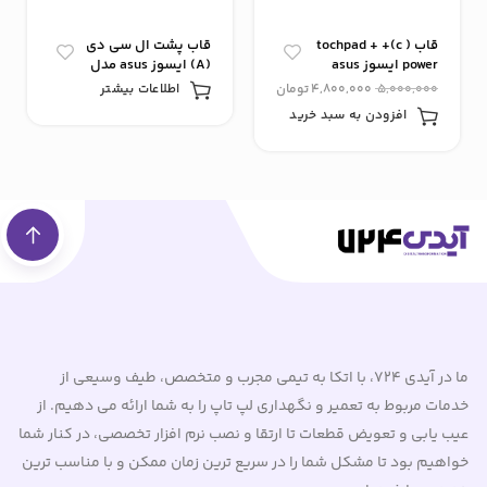
قاب ( c)+ tochpad +
قاب پشت ال سی دی
power ایسوز asus
(A) ایسوز asus مدل
مدل x455
A42j
5,000,000
4,800,000
تومان
اطلاعات بیشتر
افزودن به سبد خرید
ما در آیدی 724، با اتکا به تیمی مجرب و متخصص، طیف وسیعی از
خدمات مربوط به تعمیر و نگهداری لپ تاپ را به شما ارائه می دهیم. از
عیب یابی و تعویض قطعات تا ارتقا و نصب نرم افزار تخصصی، در کنار شما
خواهیم بود تا مشکل شما را در سریع ترین زمان ممکن و با مناسب ترین