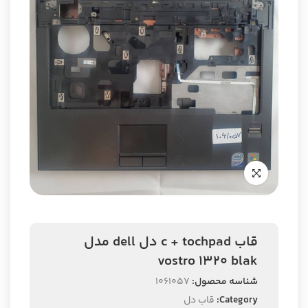
قاب c + tochpad دل dell مدل
vostro 1320 blak
شناسه محصول:
1061057
Category:
قاب دل