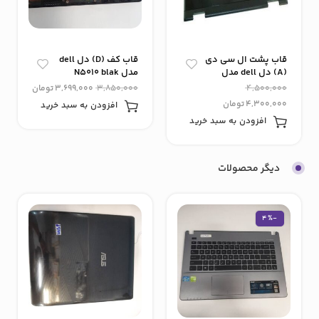
قاب پشت ال سی دی
قاب کف (D) دل dell
(A) دل dell مدل
مدل N5010 blak
vostro 1510
4,500,000
3,850,000
3,699,000
تومان
4,300,000
تومان
افزودن به سبد خرید
افزودن به سبد خرید
دیگر محصولات
-4%