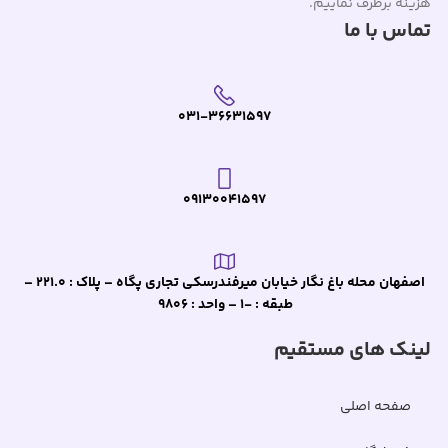
هزینه برطرف نماییم.
تماس با ما
031-36631597
09130041597
اصفهان محله باغ نگار خیابان میرفندرسکی تجاری پگاه – پلاک : 221.0 –
طبقه : -1 – واحد : 9806
لینک های مستقیم
صفحه اصلی