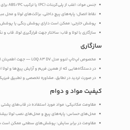
جنس مواد: اغلب از پلی‌کربنات (PC) یا ترکیب ABS/PC برای تعادل بین استحکام و انعطاف‌پذیری (نوع دقیق مطابق نمونه برداشتی)
نقاط اتصال: پایه‌های پیچ داخلی، براکت‌های لولا و محل ع
پوشش خارجی: ممکن است دارای پوشش رنگی یا پوشش کار
سازگاری با لولا و قاب: ساختار جهت قرارگیری لولا، قاب 
سازگاری
مخصوص لپ‌تاپ لنوو مدل LOQ 83 DV — جهت اطمینان از سازگاری، شماره مدل روی قاب یا مشخصات فنی دستگاه را کنترل کنید
در دستگاه‌هایی که از همین فریم و آرایش پیچ‌ها و لولا
در صورت تردید در تطابق، مشاوره تخصصی و تطبیق فیزی
کیفیت مواد و دوام
مقاومت مکانیکی: مواد مورد استفاده در قاب‌های پشتی ط
محل‌های حساس: پایه‌های پیچ و محل‌های نصب لولا بیشتری
مقاومت در برابر سایش: پوشش‌های سطحی ممکن است در م