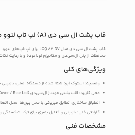
قاب پشت ال سی دی (A) لپ تاپ لنوو مدل LOQ 83 DV — استوک
قاب پشت ال سی دی مدل  DV
محافظت از پنل ال‌سی‌دی و مکانیزم لولا بوده و با رعایت نک
ویژگی‌های کلی
وضعیت: استوک (برداشته شده از دستگاه اصلی، بازبینی 
محل کاربرد: قاب پشتی مونتاژ ال‌سی‌دی (Back Cover / Rear Lid)
انطباق ساختاری: تطابق فیزیکی با محل پیچ‌ها، محل اتصال 
گارانتی فنی: بازبینی و کنترل بصری برای ترک، شکستگی و
مشخصات فنی