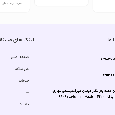
FX506HX م
5,000,000
تومان
دار
 ما
لینک های مستق
صفحه اصلی
031-366
فروشگاه
091300
خدمات
 محله باغ نگار خیابان میرفندرسکی تجاری
مجله
طبقه : -1 – واحد : 9806
دانلود