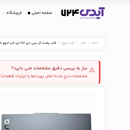
صفحه اصلی
فروشگاه
خانه
قاب
قاب لنوو
قاب پشت ال سی دی (A) لپ تاپ لنوو مدل LOQ 83 DV استوک
نیاز به بررسی دقیق مشخصات فنی دارید؟
⚠️
مشخصات درج شده (مثل پورت‌ها یا جزئیات قطعات) م