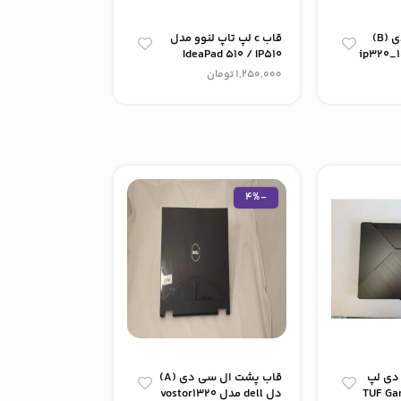
قاب جلو ال سی دی (B)
قاب c لپ تاپ لنوو مدل
قاب c لپ تاپ 
ل ip320_15 isk
IdeaPad 510 / IP510
G500
1,250,000
تومان
600,000
50,000
-8%
-4%
دی لپ
قاب پشت ال سی دی (A)
س TUF Gaming
دل dell مدل vostor1320
مدل f5_573