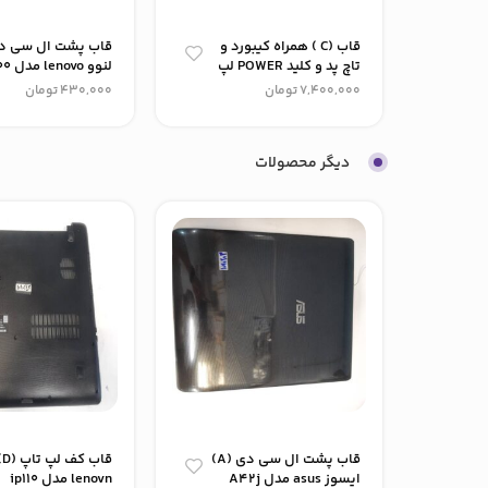
قاب (C ) همراه کیبورد و
تاچ پد و کلید POWER لپ
لنوو lenovo مدل ip 500
تاپ لنوو مدل LOQ 83DV
7,400,000
تومان
430,000
تومان
استوک COREi7
دیگر محصولات
قاب پشت ال سی دی (A)
قاب کف 
ایسوز asus مدل A42j
lenovn مدل ip110