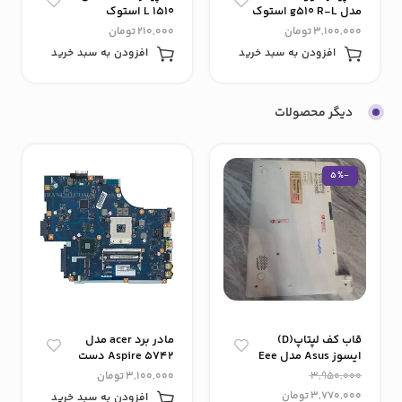
مدل g510 R-L استوک
L 1510 استوک
3,100,000
تومان
210,000
تومان
افزودن به سبد خرید
افزودن به سبد خرید
دیگر محصولات
-5%
قاب کف لپتاپ(D)
مادر برد acer مدل
ایسوز Asus مدل Eee
5742 Aspire دست
PC x 101ch
دوم گرافیک دار
3,950,000
3,100,000
تومان
3,770,000
تومان
افزودن به سبد خرید