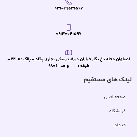
031-36631597
09130041597
اصفهان محله باغ نگار خیابان میرفندرسکی تجاری پگاه – پلاک : 221.0 –
طبقه : -1 – واحد : 9806
لینک های مستقیم
صفحه اصلی
فروشگاه
خدمات