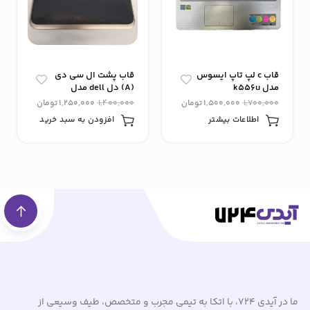
قاب c لپ تاپ ایسوس
قاب پشت ال سی دی
مدل k556u
(A) دل dell مدل
inspiron 7228
1,700,000
1,500,000
تومان
1,400,000
1,250,000
تومان
اطلاعات بیشتر
افزودن به سبد خرید
ما در آیدی 724، با اتکا به تیمی مجرب و متخصص، طیف وسیعی از