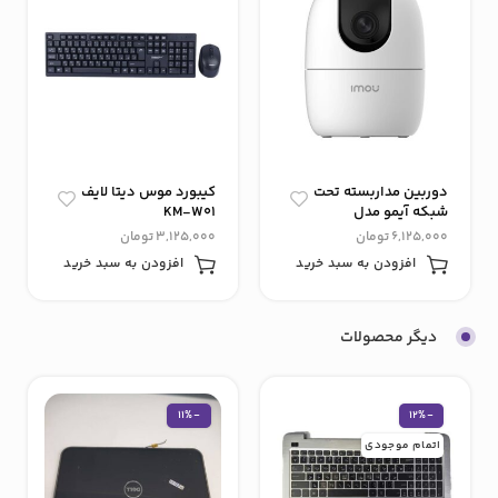
دوربین مداربسته تحت
کیبورد موس دیتا لایف
شبکه آیمو مدل
KM-W01
ranger2/ 3MP
6,125,000
تومان
3,125,000
تومان
افزودن به سبد خرید
افزودن به سبد خرید
دیگر محصولات
-11%
-12%
اتمام موجودی