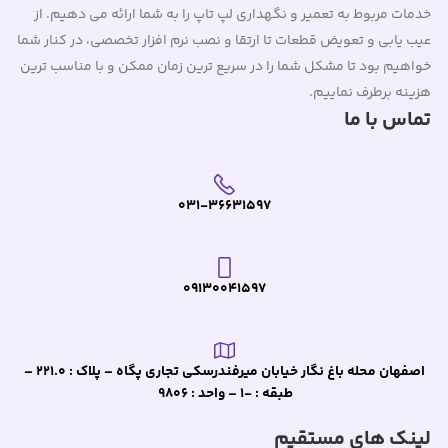
خدمات مربوط به تعمیر و نگهداری لپ تاپ را به شما ارائه می دهیم. از
عیب یابی و تعویض قطعات تا ارتقا و نصب نرم افزار تخصصی، در کنار شما
خواهیم بود تا مشکل شما را در سریع ترین زمان ممکن و با مناسب ترین
هزینه برطرف نماییم.
تماس با ما
031-36631597
09130041597
اصفهان محله باغ نگار خیابان میرفندرسکی تجاری پگاه – پلاک : 221.0 –
طبقه : -1 – واحد : 9806
لینک های مستقیم