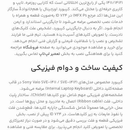
1411/14121 یکی از رایج‌ترین اختلالاتی است که کارایی روزمره، تایپ و
کاربری حرفه‌ای را مختل می‌کند. کیبورد اورجینال یا هم‌خانوادهٔ سازگار
این مدل‌ها (کد مرجع MFX Ps) در ID 724 به‌صورت قطعه و همراه با
خدمات نصب تخصصی عرضه می‌شود تا جایگزینی استاندارد و ایمن
انجام شود. اگر به دنبال جایگزینی کیبورد، تشخیص علت کلیک‌های
نادرست، یا تعویض کلیدهای آسیب‌دیده هستید، تیم فنی ما فرایند
تشخیص و نصب را با شفافیت قیمتی و گزارش فنی انجام می‌دهد.
برای خرید و مشاهده موجودی می‌توانید به صفحه
فروشگاه
مراجعه
کنید یا برای هماهنگی نصب به بخش
تعمیر لپ‌تاپ
تماس بگیرید.
کیفیت ساخت و دوام فیزیکی
کیبورد مخصوص مدل‌های Sony Vaio SVE-1411 / SVE-14121 در قالب
صفحه‌کلید داخلی (Internal Laptop Keyboard) عرضه می‌شود.
مشخصه‌های فیزیکی مهم شامل نوع کلیدها (Chiclet)، ساختار پلیت
داخلی، فلت (Ribbon cable) اتصال به مادربرد و محل پیچ‌ها است. در
عمل، خرابی‌ها معمولاً شامل شکستگی جاپایه کلیدها، قطع‌شدن فلت
یا نفوذ مایعات به زیر کلیدهاست. در ID 724 پیش از نصب، بخش
فیزیکی قطعه و فلت بررسی دقیق می‌شود و در صورت نیاز تمیزکاری
تخصصی یا تعویض کلید انجام می‌پذیرد. برای مقایسه فنی و مشاهده