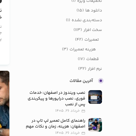
تخفیفات ویژه
(1)
ن
دانلود ها
(15)
خ
دسته‌بندی نشده
(1)
و
ن
سخت افزار
(113)
ج
پی
تعمیرات
(42)
هزینه تعمیرات
(3)
قطعات
(17)
نرم افزار
(32)
آخرین مقالات
نصب ویندوز در اصفهان: خدمات
فوری، نصب درایورها و پیکربندی
پس از نصب
خرداد 26, 1405
راهنمای کامل تعمیر لپ تاپ در
اصفهان: هزینه، زمان و نکات مهم
خرداد 26, 1405