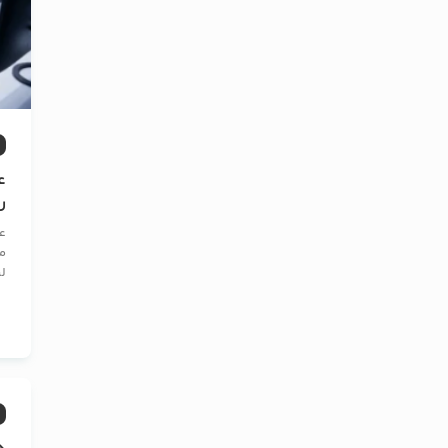
ع
ر
ع
مو
لپ