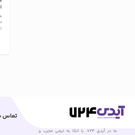
ه
ا
ق
ه
ر
ا
تع
تماس با
ما در آیدی 724، با اتکا به تیمی مجرب و