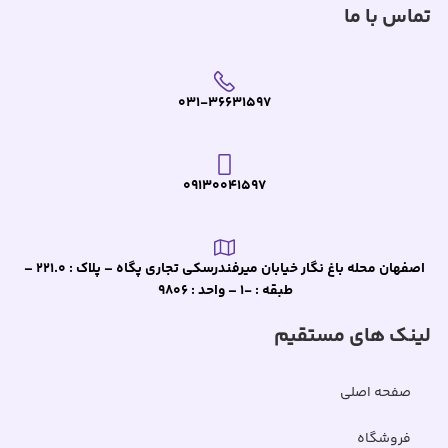
تماس با ما
031-36631597
09130041597
اصفهان محله باغ نگار خیابان میرفندرسکی تجاری پگاه – پلاک : 221.0 –
طبقه : -1 – واحد : 9806
لینک های مستقیم
صفحه اصلی
فروشگاه