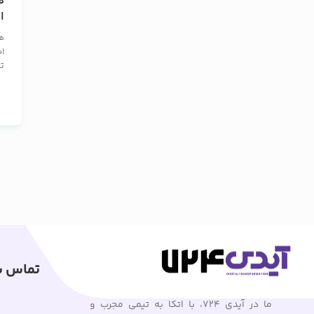
ه
ا
ق
ه
ر
ا
تع
تماس با
ما در آیدی 724، با اتکا به تیمی مجرب و