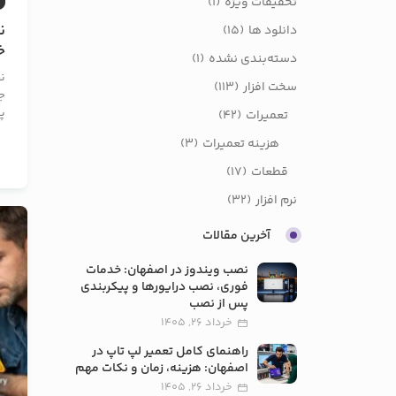
تخفیفات ویژه
(1)
ن
دانلود ها
(15)
خ
دسته‌بندی نشده
(1)
و
ن
سخت افزار
(113)
ج
پی
تعمیرات
(42)
هزینه تعمیرات
(3)
قطعات
(17)
نرم افزار
(32)
آخرین مقالات
نصب ویندوز در اصفهان: خدمات
فوری، نصب درایورها و پیکربندی
پس از نصب
خرداد 26, 1405
راهنمای کامل تعمیر لپ تاپ در
اصفهان: هزینه، زمان و نکات مهم
خرداد 26, 1405