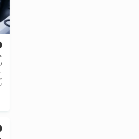
ع
ر
ع
مو
لپ