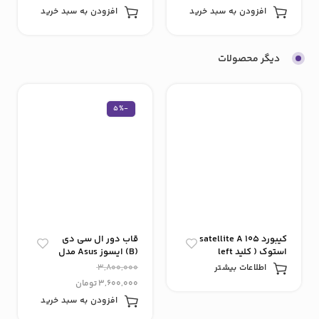
افزودن به سبد خرید
افزودن به سبد خرید
دیگر محصولات
-5%
کیبورد satellite A 105
قاب دور ال سی دی
استوک ( کلید left
(B) ایسوز Asus مدل
خراب است)
k556u
اطلاعات بیشتر
3,800,000
3,600,000
تومان
افزودن به سبد خرید