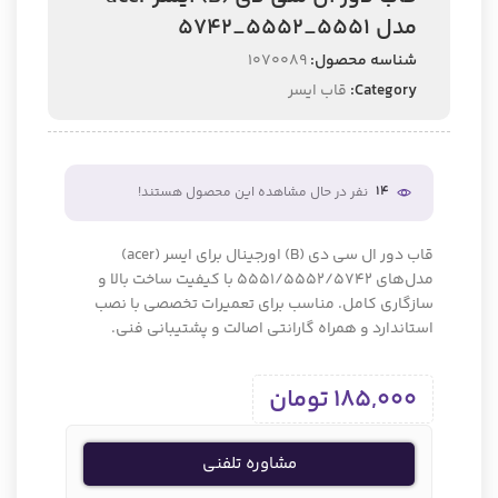
مدل 5551_5552_5742
شناسه محصول:
1070089
Category:
قاب ایسر
14
نفر در حال مشاهده این محصول هستند!
قاب دور ال سی دی (B) اورجینال برای ایسر (acer)
مدل‌های 5551/5552/5742 با کیفیت ساخت بالا و
سازگاری کامل. مناسب برای تعمیرات تخصصی با نصب
استاندارد و همراه گارانتی اصالت و پشتیبانی فنی.
185,000
تومان
مشاوره تلفنی