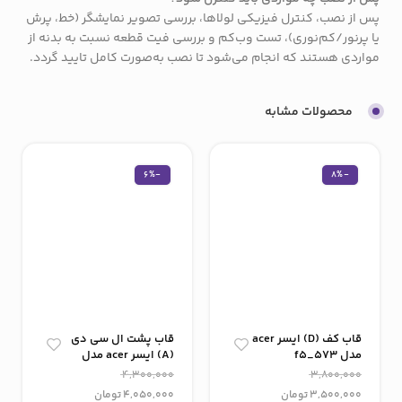
پس از نصب، کنترل فیزیکی لولاها، بررسی تصویر نمایشگر (خط، پرش
یا پرنور/کم‌نوری)، تست وب‌کم و بررسی فیت قطعه نسبت به بدنه از
مواردی هستند که انجام می‌شود تا نصب به‌صورت کامل تایید گردد.
محصولات مشابه
-6%
-8%
قاب کف (D) ایسر acer
قاب پشت ال سی دی
مدل f5_573
(A) ایسر acer مدل
f5_ 573acer
4,300,000
3,800,000
3,500,000
تومان
4,050,000
تومان