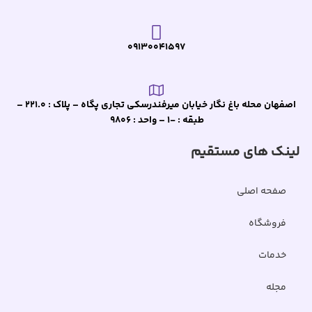
09130041597
اصفهان محله باغ نگار خیابان میرفندرسکی تجاری پگاه – پلاک : 221.0 –
طبقه : -1 – واحد : 9806
لینک های مستقیم
صفحه اصلی
فروشگاه
خدمات
مجله