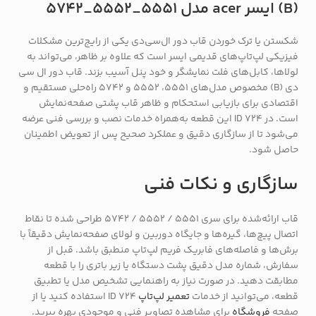
(B) ایسر acer مدل 5551_5552_5742
شکستن یا ترک خوردن قاب دور ال‌سی‌دی یکی از رایج‌ترین مشکلات
فیزیکی لپ‌تاپ‌های قدیمی ایسر است که علاوه بر ظاهر، می‌تواند به
لولاها، کابل‌های فلت نمایشگر و خود پنل آسیب بزند. قاب دور ال سی
دی (B) مخصوص مدل‌های 5551، 5552 و 5742 راه‌حلی مستقیم و
اقتصادی برای بازیابی استحکام و ظاهر قاب پشتی صفحه‌نمایش
است. در ID 724 این قطعه به‌همراه خدمات نصب و بررسی فنی عرضه
می‌شود تا از سازگاری دقیق و عملکرد صحیح پس از تعویض اطمینان
حاصل شود.
سازگاری و نکات فنی
قاب ارائه‌شده برای سری 5551 / 5552 / 5742 طراحی شده تا نقاط
اتصال پیچ‌ها، گیره‌ها و جایگاه دوربین و لولای صفحه‌نمایش دقیقاً با
برش‌ها و فاصله‌های فابریک فریم لپ‌تاپ منطبق باشد. قبل از
سفارش، شماره مدل دقیق پشت دستگاه یا زیر باتری را با قطعه
مطابقت دهید. در صورت نیاز به راهنمایی تشخیص مدل یا تطبیق
قطعه، می‌توانید از خدمات
تعمیر لپ‌تاپ
ID 724 استفاده کنید یا از
صفحه
فروشگاه
برای مشاهده تصاویر فنی و موجودی بهره ببرید.