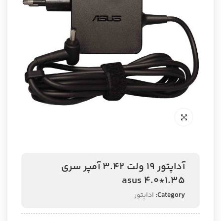
آداپتور 19 ولت 3.42 آمپر سری
1.35*4.0 asus
Category:
اداپتور