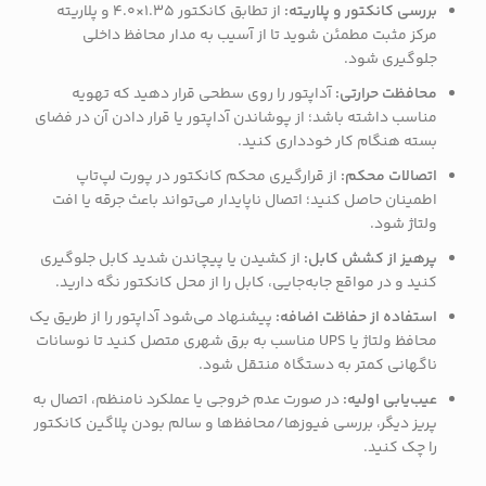
بررسی کانکتور و پلاریته:
از تطابق کانکتور 1.35×4.0 و پلاریته
مرکز مثبت مطمئن شوید تا از آسیب به مدار محافظ داخلی
جلوگیری شود.
محافظت حرارتی:
آداپتور را روی سطحی قرار دهید که تهویه
مناسب داشته باشد؛ از پوشاندن آداپتور یا قرار دادن آن در فضای
بسته هنگام کار خودداری کنید.
اتصالات محکم:
از قرارگیری محکم کانکتور در پورت لپ‌تاپ
اطمینان حاصل کنید؛ اتصال ناپایدار می‌تواند باعث جرقه یا افت
ولتاژ شود.
پرهیز از کشش کابل:
از کشیدن یا پیچاندن شدید کابل جلوگیری
کنید و در مواقع جابه‌جایی، کابل را از محل کانکتور نگه دارید.
استفاده از حفاظت اضافه:
پیشنهاد می‌شود آداپتور را از طریق یک
محافظ ولتاژ یا UPS مناسب به برق شهری متصل کنید تا نوسانات
ناگهانی کمتر به دستگاه منتقل شود.
عیب‌یابی اولیه:
در صورت عدم خروجی یا عملکرد نامنظم، اتصال به
پریز دیگر، بررسی فیوزها/محافظ‌ها و سالم بودن پلاگین کانکتور
را چک کنید.