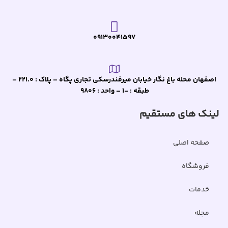
09130041597
اصفهان محله باغ نگار خیابان میرفندرسکی تجاری پگاه – پلاک : 221.0 –
طبقه : -1 – واحد : 9806
لینک های مستقیم
صفحه اصلی
فروشگاه
خدمات
مجله