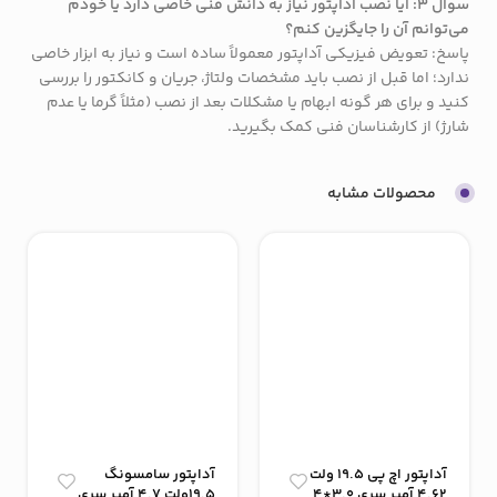
سوال ۳: آیا نصب آداپتور نیاز به دانش فنی خاصی دارد یا خودم
می‌توانم آن را جایگزین کنم؟
پاسخ: تعویض فیزیکی آداپتور معمولاً ساده است و نیاز به ابزار خاصی
ندارد؛ اما قبل از نصب باید مشخصات ولتاژ، جریان و کانکتور را بررسی
کنید و برای هر گونه ابهام یا مشکلات بعد از نصب (مثلاً گرما یا عدم
شارژ) از کارشناسان فنی کمک بگیرید.
محصولات مشابه
آداپتور اچ پی 19.5 ولت
آداپتور سامسونگ
4.62 آمپر سری 3.0*4
19.5ولت 4.7 آمپر سری