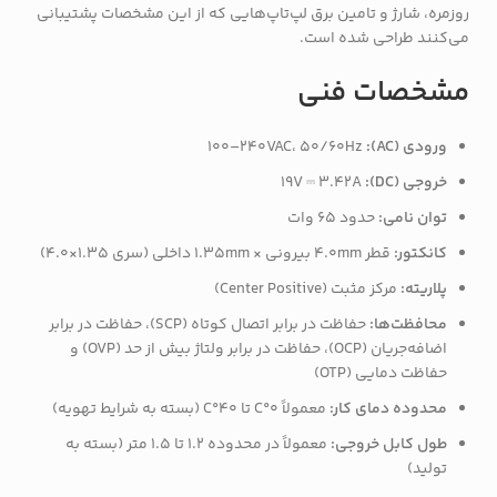
روزمره، شارژ و تامین برق لپ‌تاپ‌هایی که از این مشخصات پشتیبانی
می‌کنند طراحی شده است.
مشخصات فنی
ورودی (AC):
100–240VAC، 50/60Hz
خروجی (DC):
19V ⎓ 3.42A
توان نامی:
حدود 65 وات
کانکتور:
قطر 4.0mm بیرونی × 1.35mm داخلی (سری 1.35×4.0)
پلاریته:
مرکز مثبت (Center Positive)
محافظت‌ها:
حفاظت در برابر اتصال کوتاه (SCP)، حفاظت در برابر
اضافه‌جریان (OCP)، حفاظت در برابر ولتاژ بیش از حد (OVP) و
حفاظت دمایی (OTP)
محدوده دمای کار:
معمولاً 0°C تا 40°C (بسته به شرایط تهویه)
طول کابل خروجی:
معمولاً در محدوده 1.2 تا 1.5 متر (بسته به
تولید)