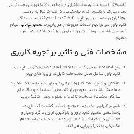
(X455L با پسوندهای سخت‌افزاری)، موقعیت کانکتورهای فلت کابل،
محل پیچ‌ها و کلیپس‌های پلاستیکی. در صورت نیاز به بررسی
نرم‌افزاری و نصب درایور تاچ‌پد (Synaptics/ELAN) یا تست عملکرد
کلید پاور، می‌توانیم خدمات مربوطه را در چارچوب
تعمیر لپ‌تاپ
انجام
دهیم و راهنمایی‌های فنی را از طریق
وبلاگ
در اختیار شما قرار
دهیم.
مشخصات فنی و تاثیر بر تجربه کاربری
نوع قطعه:
قاب دور کیبورد (palmrest) به‌همراه ماژول تاچ‌پد و
کلید پاور؛ شامل محل نصب فلت کابل‌ها و پایه‌های پیچ.
کانکتور و کابل:
فلت کابل‌های تاچ‌پد و پاور باید با سوکت مادربرد
هماهنگ باشند؛ در تعویض از فلت‌های استاندارد و پلاگ‌های
سازگار استفاده می‌شود تا نویز و قطع و وصل کاهش یابد.
تاثیر بر کارایی:
یک نصب صحیح باعث بازگشت دقت تاچ‌پد،
پاسخ‌دهی صحیح کلید پاور و جلوگیری از ورود گرد و غبار و
خمیدگی در ناحیه کیبورد می‌شود؛ قاب باکیفیت، استحکام
مکانیکی بدنه را بازیابی می‌کند.