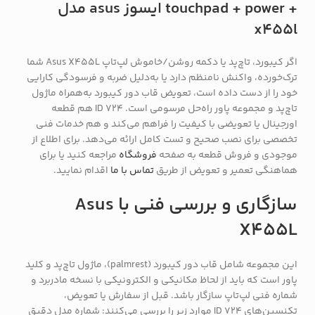
+ touchpad + power ایسوز asus مدل
x455l
اگر کیبورد، تاچ‌پد یا دکمه روشن/خاموش لپ‌تاپ Asus X455L شما
ترک‌خورده، واکنش نامنظم دارد یا به‌دلیل ضربه و فرسودگی کارایی
خود را از دست داده است، تعویض قاب دور کیبورد به‌همراه ماژول
تاچ‌پد و مجموعه پاور راه‌حل مرسومی است. ID 724 هم قطعه
اورجینال یا تعویضی با کیفیت را فراهم می‌کند و هم خدمات فنی
تخصصی برای نصب صحیح و تست کامل ارائه می‌دهد. برای اطلاع از
موجودی و فروش قطعه به صفحه
فروشگاه
مراجعه کنید یا برای
هماهنگی تعمیر و تعویض از طریق
تماس با ما
اقدام نمایید.
سازگاری و بررسی فنی با Asus
X455L
این مجموعه شامل قاب دور کیبورد (palmrest)، ماژول تاچ‌پد و کلید
پاور است که باید از لحاظ مکانیکی و الکترونیکی با نسخه مادربرد و
شماره فنی لپ‌تاپ سازگار باشد. قبل از سفارش یا تعویض،
تکنسین‌های ID 724 موارد زیر را بررسی می‌کنند: شماره مدل دقیق