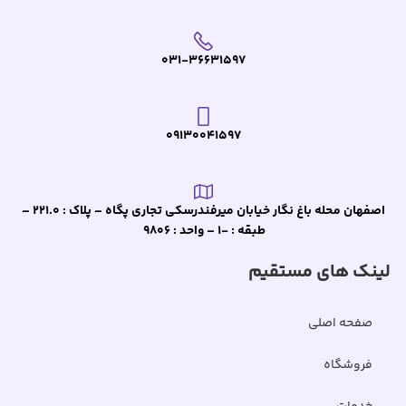
031-36631597
09130041597
اصفهان محله باغ نگار خیابان میرفندرسکی تجاری پگاه – پلاک : 221.0 –
طبقه : -1 – واحد : 9806
لینک های مستقیم
صفحه اصلی
فروشگاه