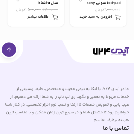
tochpad سونی sony
مدل k556u
مدل vgn_FZ490
2,000,000
تومان
1,700,000
1,500,000
تومان
افزودن به سبد خرید
اطلاعات بیشتر
ما در آیدی 724، با اتکا به تیمی مجرب و متخصص، طیف وسیعی از
خدمات مربوط به تعمیر و نگهداری لپ تاپ را به شما ارائه می دهیم. از
عیب یابی و تعویض قطعات تا ارتقا و نصب نرم افزار تخصصی، در کنار شما
خواهیم بود تا مشکل شما را در سریع ترین زمان ممکن و با مناسب ترین
هزینه برطرف نماییم.
تماس با ما