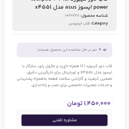
power ایسوز asus مدل x455l
شناسه محصول:
1020227
Category:
قاب ایسوس
8
نفر در حال مشاهده این محصول هستند!
قاب دور کیبورد (C) همراه تاچ‌پد و ماژول پاور، سازگار با
ایسوز مدل X455L و اورجینال برای جایگزینی دقیق.
تضمین کیفیت و گارانتی سلامت قطعه به‌همراه پشتیبانی
و خدمات تعمیرات تخصصی برای نصب و راه‌اندازی.
1,450,000
تومان
مشاوره تلفنی