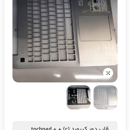
قاب دور کیبورد (c) + tochpad +