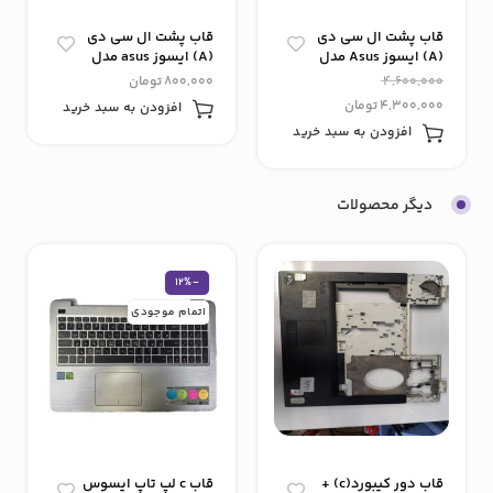
قاب پشت ال سی دی
قاب پشت ال سی دی
(A) ایسوز Asus مدل
(A) ایسوز asus مدل
x556
Eee PC x 101ch
4,600,000
800,000
تومان
4,300,000
تومان
افزودن به سبد خرید
افزودن به سبد خرید
دیگر محصولات
-12%
اتمام موجودی
قاب دور کیبورد(c) +
قاب c لپ تاپ ایسوس