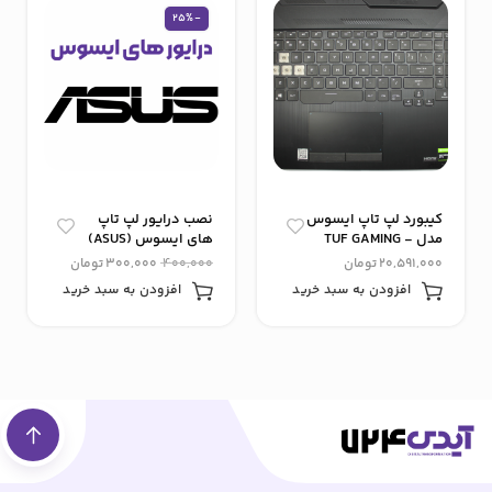
-25%
کیبورد لپ تاپ ایسوس
نصب درایور لپ‌ تاپ‌
مدل TUF GAMING -
های ایسوس (ASUS)
FX506H
سری F و X
20,591,000
تومان
400,000
300,000
تومان
افزودن به سبد خرید
افزودن به سبد خرید