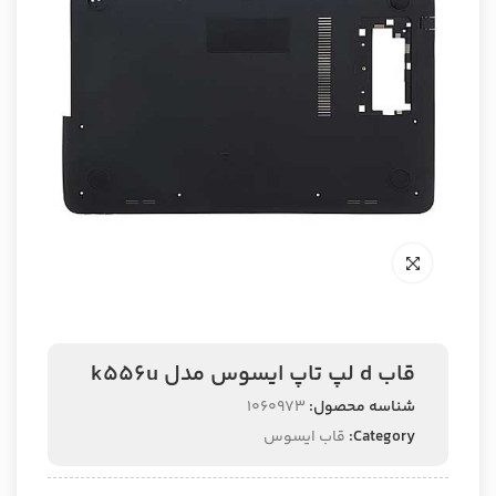
قاب d لپ تاپ ایسوس مدل k556u
شناسه محصول:
1060973
Category:
قاب ایسوس