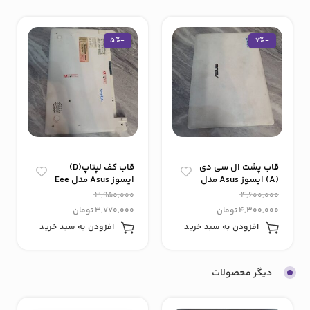
-5%
-7%
قاب پشت ال سی دی
قاب کف لپتاپ(D)
(A) ایسوز Asus مدل
ایسوز Asus مدل Eee
PC x 101ch
Eee PC x 101ch
3,950,000
4,600,000
4,300,000
تومان
3,770,000
تومان
افزودن به سبد خرید
افزودن به سبد خرید
دیگر محصولات