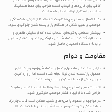
جنس غالب معمولاً پلاستیک مهندسی‌شده با خواص مکانیکی
کافی برای کاربردهای لپ‌تاپ است؛ طراحی برای حفظ هندلینگ
مناسب و استقرار لولاها انجام شده است.
نقاط اتصال و محل پیچ‌ها تقویت شده‌اند تا از لغزش، شکستگی
موضعی و تغییر شکل در هنگام باز و بسته شدن جلوگیری شود.
پوشش سطحی به‌گونه‌ای انتخاب شده که از سایش ظاهری و
جذب اثرانگشت در استفادهٔ عادی جلوگیری کند و از تطابق ظاهری
با بدنهٔ دستگاه اطمینان حاصل شود.
مقاومت و دوام
طراحی مکانیکی قاب برای تحمل استفادهٔ روزمره و چرخه‌های
معمول باز/بسته شدن لولا انجام شده است؛ اما از وارد کردن
نیروی بیش از حد یا خم کردن قاب پرهیز کنید.
اتصالات حسی (محل پیچ‌ها و قفل‌ها) متناسب با شاسی فابریک
طراحی شده تا از ایجاد فشار موضعی جلوگیری شود.
در مواجهه با سقوط یا ضربه‌های شدید ممکن است قاب دچار ترک
یا شکستگی شود؛ تعویض با قطعهٔ اورجینال یا با کیفیت بالا