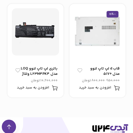
-16%
قاب d لپ تاپ لنوو
باتری لپ تاپ لنوو LOQ
مدل 5170
مدل L23M4PK4 ولتاژ
باتری ۱۵.۴۴ ولت
950,000
800,000
تومان
10,200,000
تومان
گنجایش باتری ۳۸۸۷
افزودن به سبد خرید
افزودن به سبد خرید
میلی آمپر
ساعت(اورجینال)