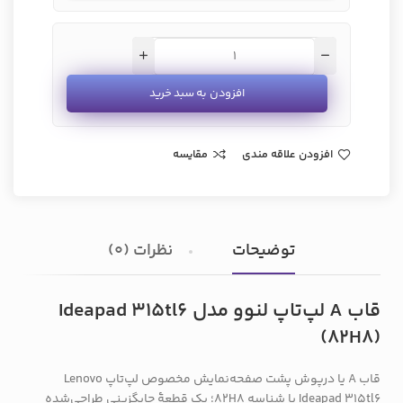
افزودن به سبد خرید
افزودن علاقه مندی
مقایسه
توضیحات
نظرات (0)
قاب A لپ‌تاپ لنوو مدل Ideapad 315tl6
(82H8)
قاب A یا درپوش پشت صفحه‌نمایش مخصوص لپ‌تاپ Lenovo
Ideapad 315tl6 با شناسه 82H8؛ یک قطعهٔ جایگزینی طراحی‌شده