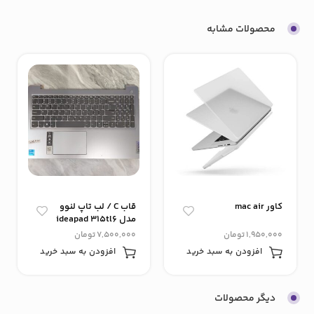
محصولات مشابه
کاور mac air
قاب C / لب تاپ لنوو
مدل ideapad 315tl6
82H8 / بیرون زدگی
1,950,000
تومان
7,500,000
تومان
پیچ
افزودن به سبد خرید
افزودن به سبد خرید
دیگر محصولات