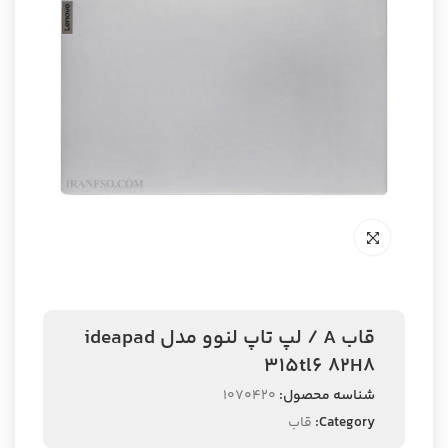
قاب A / لپ تاپ لنوو مدل ideapad
315tl6 82H8
شناسه محصول:
1070420
Category:
قاب