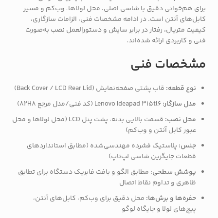
برای هم‌خوانی دقیق با شاسی اصلی، محل لولاها، وب‌کم و مسیر
کابل‌های آنتن است. در ادامه مشخصات فنی، الزامات سازگاری،
کیفیت متریال، رفتار در برابر سایش و دستورالعمل نصب به‌صورت
فنی و کاربردی ارائه شده‌اند.
مشخصات فنی
نوع قطعه:
قاب پشتی صفحه‌نمایش (Back Cover / LCD Rear Lid)
مدل سازگار:
Lenovo Ideapad 315tl6 (کد فنی/مدل مرجع 82H8)
محل نصب:
قسمت بالایی بدنه، پشت پنل LCD (محل لولاها و محل
عبور کابل آنتن و وب‌کم)
جنس:
پلاستیک فشرده مهندسی‌شده (مطابق استانداردهای
قطعات جایگزین شاسی لپ‌تاپ)
پوشش سطحی:
مطابق الگو و بافت فابریک دستگاه برای تطابق
ظاهری و تداوم نقاط اتصال
حفره‌ها و برش‌ها:
محل دقیق برای وب‌کم، کابل‌های آنتن،
پیچ‌های لولا و جایگاه لوگو