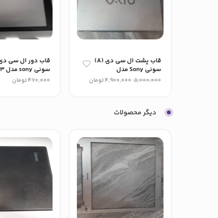
قاب پشت ال سی دی (A)
سونی Sony مدل
سونی sony مدل vpcsa13
vgn_fz490
5,000,000
4,900,000
تومان
470,000
تومان
دیگر محصولات