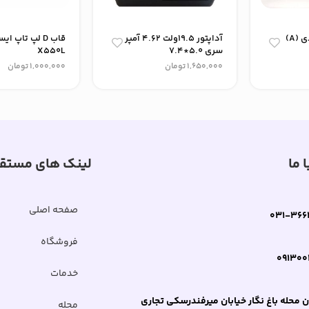
قاب پشت ال سی دی (A)
آداپتور 19.5ولت 4.62 آمپر
قاب D لپ‌ تاپ 
سری 5.0*7.4
X550L
1,650,000
تومان
1,000,000
تومان
 ما
لینک های مستق
صفحه اصلی
031-366
فروشگاه
091300
خدمات
 محله باغ نگار خیابان میرفندرسکی تجاری
مجله