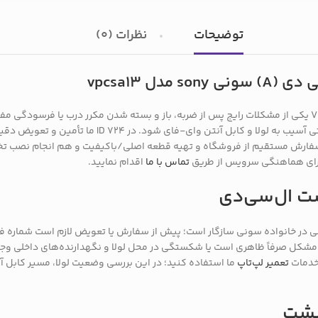
توضیحات
نظرات (0)
ل vpcsa13
خرابی یا شکستگی قاب پشت ال‌سی‌دی لپ‌تاپ سونی VPCSA13 یکی از مشکلات رایج پس از ضربه، باز و بسته شدن م
نمایشگر، ساییدگی کابل‌ها، نفوذ گرد و غبار به داخل پنل و
 سفارش مستقیم از فروشگاه و تهیه قطعه اصلی/باکیفیت و هم انجام نصب 
برای هماهنگی سرویس از طریق
تماس با ما
اقدام نمایید.
ت ال‌سی‌دی
 با شماره مدل‌های مشخصی در خانواده سونی سازگار است؛ پیش از سفارش یا تعویض لازم است ش
بتدا بررسی می‌کنند که آیا مشکل صرفاً ظاهری است یا شکستگی در محل لولا و نگهدارنده‌های 
 خدمات
تعمیر لپ‌تاپ
ما استفاده کنید؛ در این بررسی وضعیت لولا، مسیر کابل 
پشت