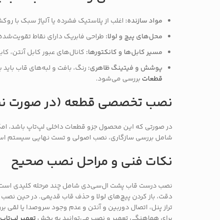
مواد سازنده:
اغلب از پلاستیک فشرده یا آلیاژ سبک با روک
محل‌های پیچ و لولا:
طراحی فابریک دارای نقاط تقویت‌شده ب
مسیر کابل‌ها و کانکتورها:
کانال‌های عبور کابل آنتن، کا
پوشش و فیتینگ ظاهری:
رنگ، بافت و لبه‌های قاب باید 
قطعات
بررسی می‌شود.
نصب تخصصی قطعه (در صورت نیا
در صورتی که این محصول جزو قطعات داخلی لپ‌تاپ باشد، ام
شامل بررسی سازگاری، نصب اصولی و تست نهایی سیستم اس
نکات فنی و مراحل نصب صحیح
نصب درست قاب پشت ال‌سی‌دی شامل چند مرحله کلیدی است: خا
دقت، باز کردن پیچ‌های لولا و حذف قاب قدیمی. در حین نصب ق
تراز پنل، اتصال دوربین و آنتن و عدم وجود سروصدا یا لقی ب
برای هماهنگی تعمیر و نصب می‌توانید به بخش
تعمیر لپ‌تاپ