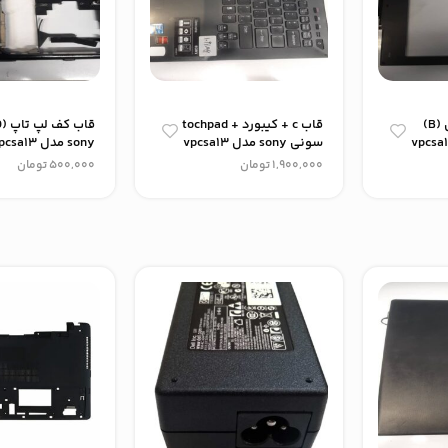
قاب دور ال سی دی (B)
قاب c + کیبورد + tochpad
سونی sony مدل vpcsa13
sony مدل vpcsa13
1,900,000
تومان
500,000
تومان