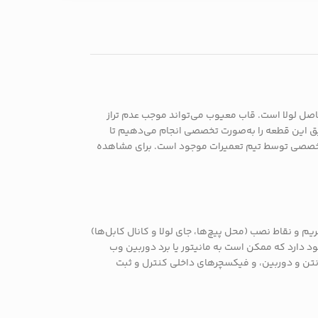
کرر درب یا فرسودگی مفاصل لولا است. قاب معیوب می‌تواند موجب عدم تراز
 حتی آسیب به لولا و کابل آنتن وای‑فای شود. در ID 724 ما تأمین و تعویض دقیق این قطعه را به‌صورت تخصصی انجام می‌دهیم تا
تخصصی توسط تیم تعمیرات موجود است. برای مشاهده
ماره فریم و نقاط نصب (محل پیچ‌ها، جای لولا و کانال کابل‌ها)
داخلی وجود دارد که ممکن است به مانیتور یا برد دوربین وب
آنتن و دوربین، و فیکسچرهای داخلی کنترل و ثبت