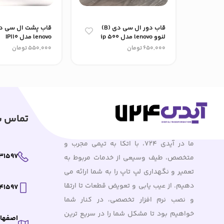
قاب دور ال سی دی (B)
لنوو lenovo مدل ip 500
lenovo مدل IP110
650,000
تومان
550,000
تومان
تماس با
ما در آیدی 724، با اتکا به تیمی مجرب و
31597
متخصص، طیف وسیعی از خدمات مربوط به
تعمیر و نگهداری لپ تاپ را به شما ارائه می
دهیم. از عیب یابی و تعویض قطعات تا ارتقا
41597
و نصب نرم افزار تخصصی، در کنار شما
خواهیم بود تا مشکل شما را در سریع ترین
اصفهان