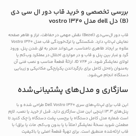
بررسی تخصصی و خرید قاب دور ال سی دی
(B) دل dell مدل vostro 1320
قاب دور ال‌سی‌دی (Bezel) نقش مهمی در حفاظت، تراز و ظاهر صفحه
نمایش لپ‌تاپ دارد. شکستگی یا ترک‌خوردگی قاب مدل Vostro 1320
علاوه بر ایجاد ظاهری نامناسب، می‌تواند منجر به لق شدن پنل، ورود
گرد و غبار بین پنل و قاب و در مواردی اختلال در عملکرد وب‌کم یا
لولای نمایشگر شود. در ID 724، ارائهٔ قطعهٔ مناسب و نصب فنی آن
به‌عنوان راه‌حل کامل برای بازگرداندن یکپارچگی مکانیکی و زیبایی
دستگاه انجام می‌شود.
سازگاری و مدل‌های پشتیبانی‌شده
این قاب برای لپ‌تاپ‌های سری Dell Vostro 1320 طراحی شده و با
پنل‌های 13.3 اینچی این مدل سازگاری دارد. قبل از خرید یا نصب، لازم
است شماره مدل کامل دستگاه یا برچسب پشت دستگاه را چک کنید تا
مطمئن شوید نسخهٔ نمایشگر (مثلاً با یا بدون وب‌کم، مات یا براق) با
قاب ارائه‌شده منطبق است. برای تهیهٔ قطعهٔ اصلی یا باکیفیت