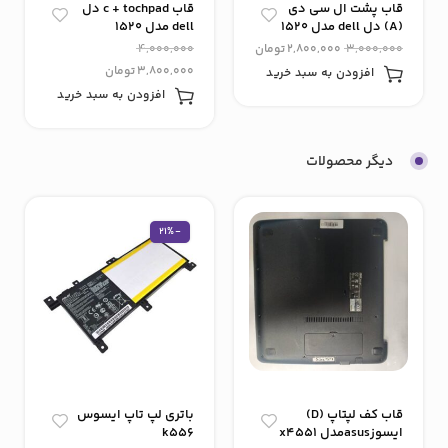
قاب پشت ال سی دی
قاب c + tochpad دل
(A) دل dell مدل 1520
dell مدل 1520
3,000,000
2,800,000
تومان
4,000,000
3,800,000
تومان
افزودن به سبد خرید
افزودن به سبد خرید
دیگر محصولات
-21%
قاب کف لپتاپ (D)
باتری لپ تاپ ایسوس
ایسوزasusمدل x4551
k556