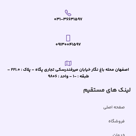
031-36631597
09130041597
اصفهان محله باغ نگار خیابان میرفندرسکی تجاری پگاه – پلاک : 221.0 –
طبقه : -1 – واحد : 9806
لینک های مستقیم
صفحه اصلی
فروشگاه
خدمات