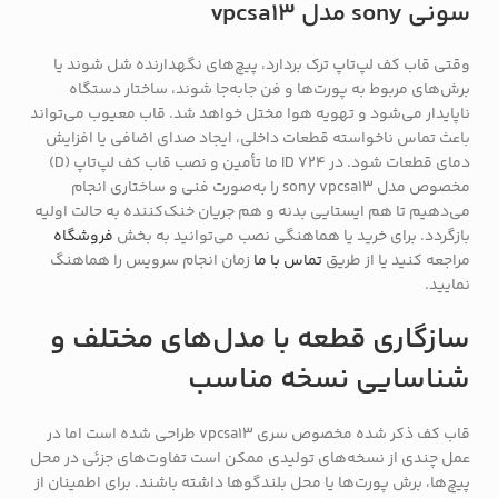
سونی sony مدل vpcsa13
وقتی قاب کف لپ‌تاپ ترک بردارد، پیچ‌های نگهدارنده شل شوند یا
برش‌های مربوط به پورت‌ها و فن جابه‌جا شوند، ساختار دستگاه
ناپایدار می‌شود و تهویه هوا مختل خواهد شد. قاب معیوب می‌تواند
باعث تماس ناخواسته قطعات داخلی، ایجاد صدای اضافی یا افزایش
دمای قطعات شود. در ID 724 ما تأمین و نصب قاب کف لپ‌تاپ (D)
مخصوص مدل sony vpcsa13 را به‌صورت فنی و ساختاری انجام
می‌دهیم تا هم ایستایی بدنه و هم جریان خنک‌کننده به حالت اولیه
بازگردد. برای خرید یا هماهنگی نصب می‌توانید به بخش
فروشگاه
مراجعه کنید یا از طریق
تماس با ما
زمان انجام سرویس را هماهنگ
نمایید.
سازگاری قطعه با مدل‌های مختلف و
شناسایی نسخه مناسب
قاب کف ذکر شده مخصوص سری vpcsa13 طراحی شده است اما در
عمل چندی از نسخه‌های تولیدی ممکن است تفاوت‌های جزئی در محل
پیچ‌ها، برش پورت‌ها یا محل بلندگوها داشته باشند. برای اطمینان از