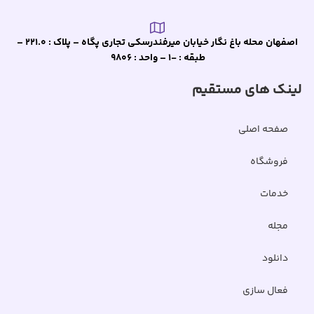
اصفهان محله باغ نگار خیابان میرفندرسکی تجاری پگاه – پلاک : 221.0 –
طبقه : -1 – واحد : 9806
لینک های مستقیم
صفحه اصلی
فروشگاه
خدمات
مجله
دانلود
فعال سازی