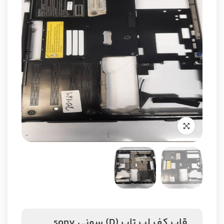
قاب کف لپ تاپ (D) سونی sony