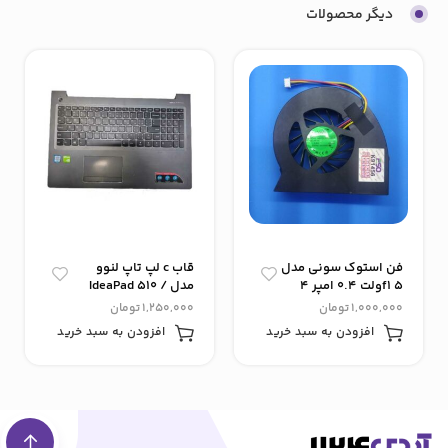
دیگر محصولات
فن استوک سونی مدل
قاب c لپ تاپ لنوو
f1 ۵ولت ۰.۴ امپر ۴
مدل IdeaPad 510 /
سیم
IP510
1,000,000
تومان
1,250,000
تومان
افزودن به سبد خرید
افزودن به سبد خرید