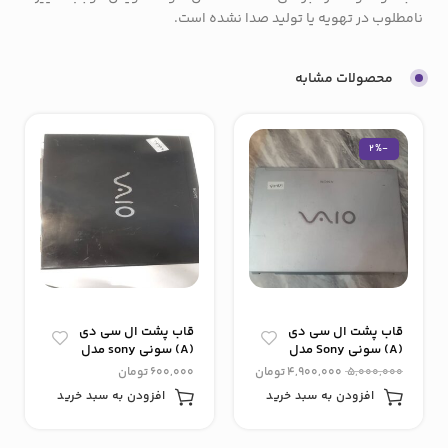
نامطلوب در تهویه یا تولید صدا نشده است.
محصولات مشابه
-2%
قاب پشت ال سی دی
قاب پشت ال سی دی
(A) سونی Sony مدل
(A) سونی sony مدل
vpcsa13
vgn_fz490
5,000,000
4,900,000
تومان
600,000
تومان
افزودن به سبد خرید
افزودن به سبد خرید