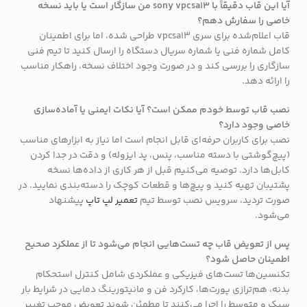
آیا این قاب دقیقاً با sony vpcsa13 من سازگار است یا باید نسخه
خاصی را سفارش دهم؟
قاب اعلام‌شده برای سری vpcsa13 طراحی شده، اما برای اطمینان
کامل شماره فنی یا شماره سریال دستگاه را ارسال کنید تا تیم فنی
سازگاری را بررسی کند و در صورت وجود اختلاف نسخه، راهکار مناسب
را ارائه دهد.
نصب قاب توسط خودم ممکن است؟ آیا نکات ایمنی یا آماده‌سازی
خاصی وجود دارد؟
نصب برای کاربران حرفه‌ای قابل انجام است اما نیاز به ابزارهای مناسب
(پیچ‌گوشتی با دسته مناسب، پنس، پد ایزوله) و دقت در جدا کردن
کابل‌ها دارد. توصیه می‌کنیم قبل از هر کاری از داده‌ها نسخه
پشتیبان تهیه کنید و پیچ‌ها و قطعات کوچک را دسته‌بندی نمایید. در
صورت تردید، سرویس نصب توسط تیم
تعمیر لپ تاپ
پیشنهاد
می‌شود.
پس از تعویض قاب چه تست‌هایی انجام می‌شود تا از عملکرد صحیح
اطمینان حاصل شود؟
تکنسین‌ها تست‌های فیزیکی و عملکردی شامل کنترل استحکام
بدنه، هم‌ترازی پورت‌ها، کارکرد فن و مانیتورینگ دمایی در شرایط بار
سبک و متوسط را اجرا می‌کنند تا مطمئن شوند تعویض موجب تغییر