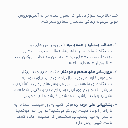
خب حالا بریم سراغ دلایلی که نشون میده چرا یه آنتی‌ویروس
پولی می‌تونه زندگی دیجیتال شما رو بهتر کنه:
حفاظت چندلایه و همه‌جانبه
: آنتی ویروس های پولی از
دستگاه شما در برابر بدافزارها، حملات اینترنتی، و حتی
تهدیدات سیستم‌های پرداخت آنلاین محافظت می‌کنن. یعنی
خیالتون از همه طرف راحته.
بروزرسانی‌های منظم و خودکار
: هکرها هیچ وقت بیکار
نمی‌مونن! اونا هر روز دنبال راه‌های جدید برای نفوذ به
دستگاه‌های ما هستن. آنتی ویروس های پولی دائماً آپدیت
می‌شن تا بتونن جلوی این تهدیدای جدیدو بگیرن. شما فقط
بشینید و راحت باشید؛ خودشون کارشونو انجام میدن.
پشتیبانی فنی حرفه‌ای
: فرض کنید یه روز سیستم شما به یه
باج‌افزار آلوده میشه. چی کار می‌کنید؟ تو این جور موقعیتا،
داشتن یه تیم پشتیبانی متخصص که همیشه آماده کمک
باشه، خیلی ارزش داره.