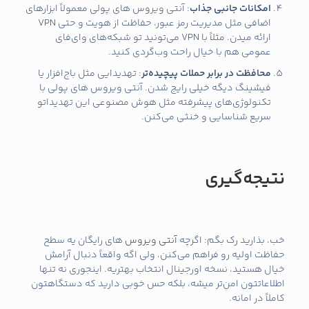
امکانات جانبی جذاب
: آنتی ویروس های پولی معمولاً ابزارهای
اضافی مثل مدیریت رمز عبور، حفاظت از هویت و حتی VPN
ارائه میدن. مثلاً با VPN می‌تونید تو شبکه‌های وای‌فای
عمومی هم با خیال راحت وب‌گردی کنید.
محافظت در برابر حملات پیچیده‌تر
: تهدیدایی مثل باج‌افزار یا
فیشینگ دیگه خیلی رایج شدن. آنتی ویروس های پولی با
تکنولوژی‌های پیشرفته مثل هوش مصنوعی این تهدیداتو
سریع شناسایی و خنثی می‌کنن.
نتیجه‌گیری
خب، بذارید رک بگم: اگرچه
آنتی ویروس
های رایگان یه سطح
حفاظت اولیه رو فراهم می‌کنن، ولی اگه واقعاً دنبال آرامش
خیال هستید، نسخه اورجینال انتخاب بهتریه. اینجوری نه تنها
اطلاعاتتون امن‌تر میشه، بلکه حس خوبی دارید که دستگاهتون
کاملاً در امانه.