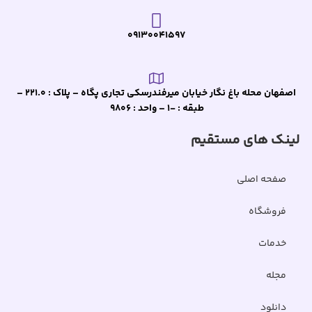
09130041597
اصفهان محله باغ نگار خیابان میرفندرسکی تجاری پگاه – پلاک : 221.0 –
طبقه : -1 – واحد : 9806
لینک های مستقیم
صفحه اصلی
فروشگاه
خدمات
مجله
دانلود