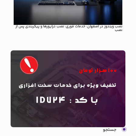
نصب ویندوز در اصفهان: خدمات فوری، نصب درایورها و پیکربندی پس از
راهنم
نصب
جستجو