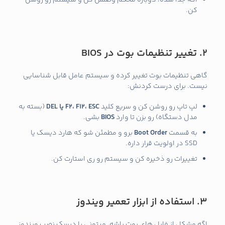
کن.
2. تغییر تنظیمات بوت در BIOS
گاهی تنظیمات بوت تغییر کرده و سیستم عامل قابل شناسایی
نیست. برای درست کردنش:
لپ‌ تاپ رو روشن کن و سریع کلید
F2، F12، ESC یا DEL
(بسته به
مدل دستگاه) رو بزن تا وارد
BIOS
بشی.
به قسمت
Boot Order
برو و مطمئن شو که هارد دیسک یا
SSD در اولویت قرار داره.
تغییرات رو ذخیره کن و سیستم رو ری‌ استارت کن.
3. استفاده از ابزار تعمیر ویندوز
اگه مشکل از فایل‌ های بوت باشه، میتونی با دیسک نصب ویندوز