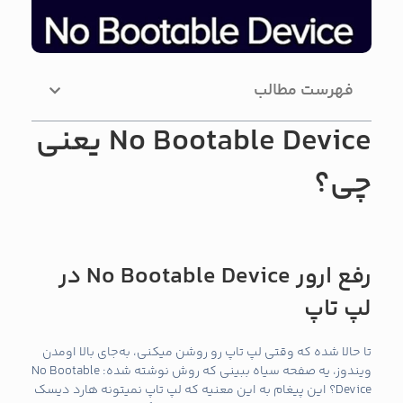
فهرست مطالب
No Bootable Device یعنی
چی؟
رفع ارور No Bootable Device در
لپ‌ تاپ
تا حالا شده که وقتی لپ‌ تاپ رو روشن میکنی، به‌جای بالا اومدن
ویندوز، یه صفحه سیاه ببینی که روش نوشته شده: No Bootable
Device؟ این پیغام به این معنیه که لپ‌ تاپ نمیتونه هارد دیسک