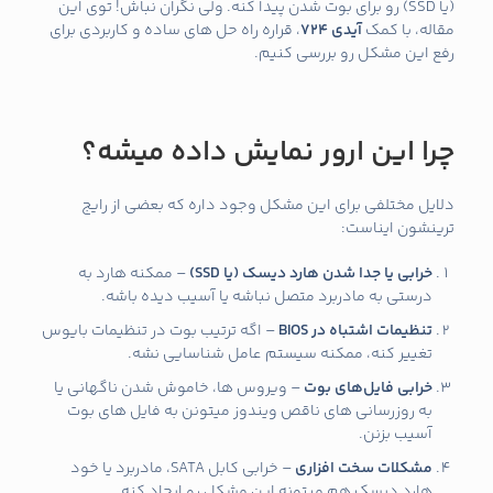
(یا SSD) رو برای بوت شدن پیدا کنه. ولی نگران نباش! توی این
مقاله، با کمک
آیدی 724
، قراره راه‌ حل‌ های ساده و کاربردی برای
رفع این مشکل رو بررسی کنیم.
چرا این ارور نمایش داده میشه؟
دلایل مختلفی برای این مشکل وجود داره که بعضی از رایج‌
ترینشون ایناست:
خرابی یا جدا شدن هارد دیسک (یا SSD)
– ممکنه هارد به
درستی به مادربرد متصل نباشه یا آسیب دیده باشه.
تنظیمات اشتباه در BIOS
– اگه ترتیب بوت در تنظیمات بایوس
تغییر کنه، ممکنه سیستم عامل شناسایی نشه.
خرابی فایل‌های بوت
– ویروس‌ ها، خاموش شدن ناگهانی یا
به‌ روزرسانی‌ های ناقص ویندوز میتونن به فایل‌ های بوت
آسیب بزنن.
مشکلات سخت‌ افزاری
– خرابی کابل SATA، مادربرد یا خود
هارد دیسک هم میتونه این مشکل رو ایجاد کنه.