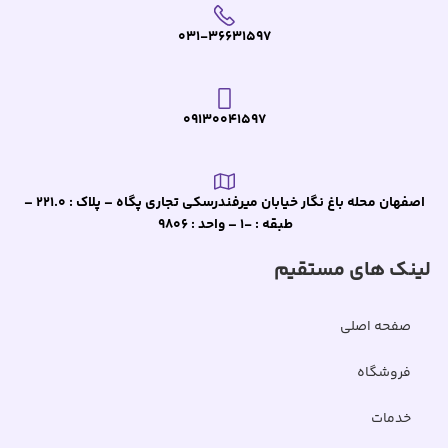
031-36631597
09130041597
اصفهان محله باغ نگار خیابان میرفندرسکی تجاری پگاه – پلاک : 221.0 –
طبقه : -1 – واحد : 9806
لینک های مستقیم
صفحه اصلی
فروشگاه
خدمات