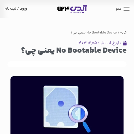
منو
ورود / ثبت نام
خانه
»
No Bootable Device یعنی چی؟
تاریخ انتشار :
۱۴۰۳,۱۲,۰۵
No Bootable Device یعنی چی؟