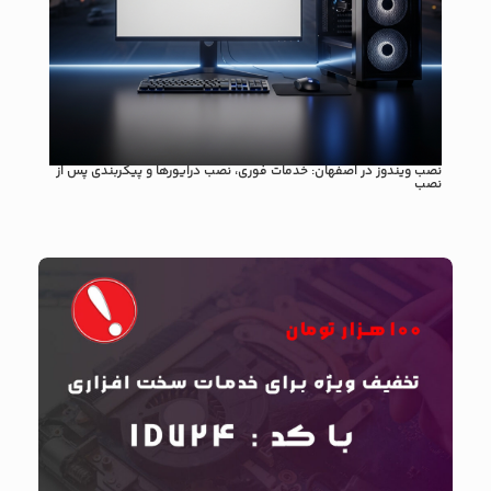
نصب ویندوز در اصفهان: خدمات فوری، نصب درایورها و پیکربندی پس از
راهنم
نصب