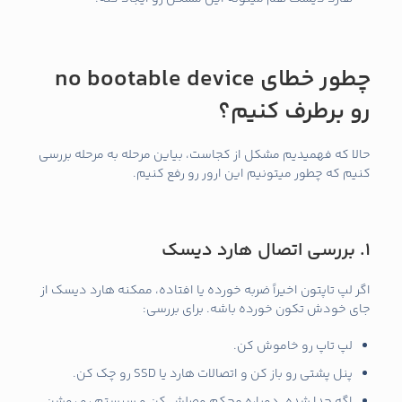
چطور خطای no bootable device
رو برطرف کنیم؟
حالا که فهمیدیم مشکل از کجاست، بیاین مرحله‌ به‌ مرحله بررسی
کنیم که چطور میتونیم این ارور رو رفع کنیم.
1. بررسی اتصال هارد دیسک
اگر لپ‌ تاپتون اخیراً ضربه خورده یا افتاده، ممکنه هارد دیسک از
جای خودش تکون خورده باشه. برای بررسی:
لپ‌ تاپ رو خاموش کن.
پنل پشتی رو باز کن و اتصالات هارد یا SSD رو چک کن.
اگه جدا شده، دوباره محکم وصلش کن و سیستم رو روشن