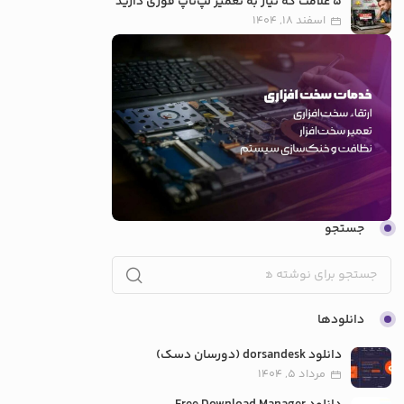
5 علامت که نیاز به تعمیر لپ‌تاپ فوری دارید
اسفند 18, 1404
جستجو
دانلودها
دانلود dorsandesk (دورسان دسک)
مرداد 5, 1404