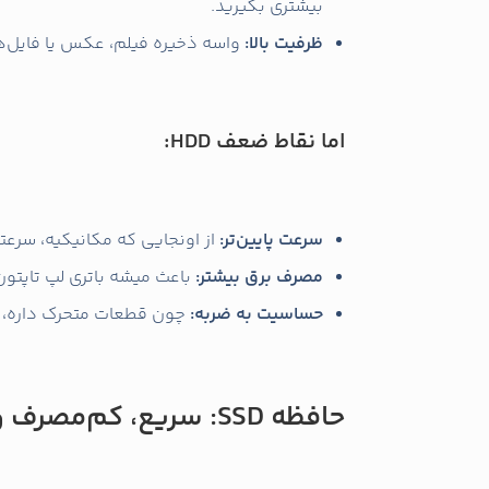
بیشتری بگیرید.
ظرفیت بالا:
واسه ذخیره فیلم، عکس یا فایل‌های حجیم، HDD میتونه ا
اما نقاط ضعف HDD:
سرعت پایین‌تر:
از اونجایی که مکانیکیه، سرعتش نسبت
مصرف برق بیشتر:
باعث میشه باتری لپ‌ تاپتون
حساسیت به ضربه:
چون قطعات متحرک داره، 
حافظه SSD: سریع، کم‌مصرف و مقاوم