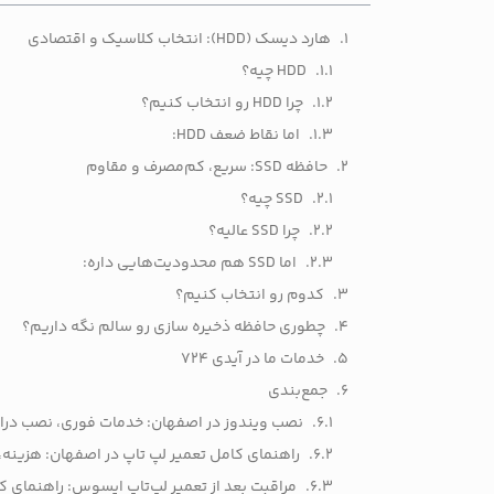
هارد دیسک (HDD): انتخاب کلاسیک و اقتصادی
HDD چیه؟
چرا HDD رو انتخاب کنیم؟
اما نقاط ضعف HDD:
حافظه SSD: سریع، کم‌مصرف و مقاوم
SSD چیه؟
چرا SSD عالیه؟
اما SSD هم محدودیت‌هایی داره:
کدوم رو انتخاب کنیم؟
چطوری حافظه ذخیره‌ سازی رو سالم نگه داریم؟
خدمات ما در آیدی 724
جمع‌بندی
نصب ویندوز در اصفهان: خدمات فوری، نصب درای
راهنمای کامل تعمیر لپ تاپ در اصفهان: هزینه،
مراقبت بعد از تعمیر لپ‌تاپ ایسوس: راهنمای ک