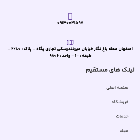
09130041597
اصفهان محله باغ نگار خیابان میرفندرسکی تجاری پگاه – پلاک : 221.0 –
طبقه : -1 – واحد : 9806
لینک های مستقیم
صفحه اصلی
فروشگاه
خدمات
مجله