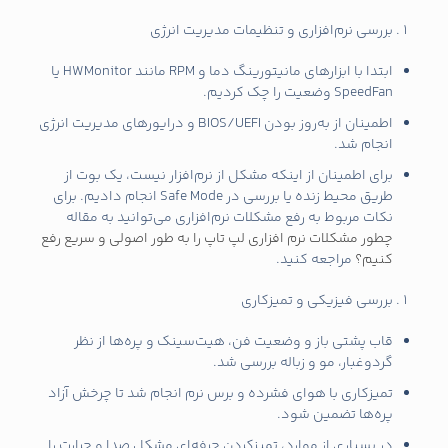
بررسی نرم‌افزاری و تنظیمات مدیریت انرژی
ابتدا با ابزارهای مانیتورینگ دما و RPM مانند HWMonitor یا
SpeedFan وضعیت را چک کردیم.
اطمینان از به‌روز بودن BIOS/UEFI و درایورهای مدیریت انرژی
انجام شد.
برای اطمینان از اینکه مشکل از نرم‌افزار نیست، یک بوت از
طریق محیط زنده یا بررسی در Safe Mode انجام دادیم. برای
نکات مربوط به رفع مشکلات نرم‌افزاری می‌توانید به مقاله
چطور مشکلات نرم‌ افزاری لپ تاپ را به طور اصولی و سریع رفع
کنیم؟
مراجعه کنید.
بررسی فیزیکی و تمیزکاری
قاب پشتی باز و وضعیت فن، هیت‌سینک و پره‌ها از نظر
گردوغبار، مو و زباله بررسی شد.
تمیزکاری با هوای فشرده و برس نرم انجام شد تا چرخش آزاد
پره‌ها تضمین شود.
در بسیاری از موارد، تمیزکردن حرفه‌ای مشکل صدا و حرارت را