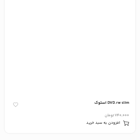
DVD.rw slim استوک
740,000
تومان
افزودن به سبد خرید