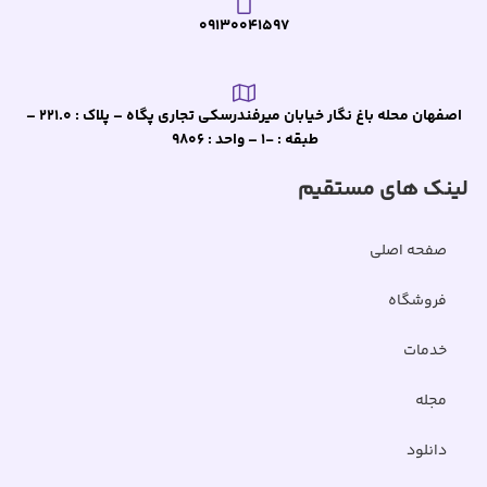
09130041597
اصفهان محله باغ نگار خیابان میرفندرسکی تجاری پگاه – پلاک : 221.0 –
طبقه : -1 – واحد : 9806
لینک های مستقیم
صفحه اصلی
فروشگاه
خدمات
مجله
دانلود