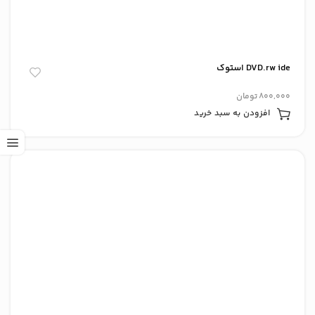
DVD.rw ide استوک
800,000
تومان
افزودن به سبد خرید