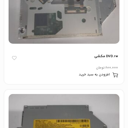
DVD.rw مکشی
800,000
تومان
افزودن به سبد خرید