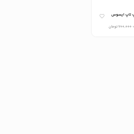
پ تاپ ایسوس
700,000
تومان