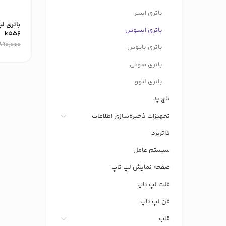
باتری ایسر
باتری ل
باتری ایسوس
k556
890,000
باتری بایوس
باتری سونی
باتری لنوو
تاچ پد
تجهیزات ذخیره‌سازی اطلاعات
داتربرد
سیستم عامل
صفحه نمایش لپ تاپ
فلت لپ تاپ
فن لپ تاپ
قاب