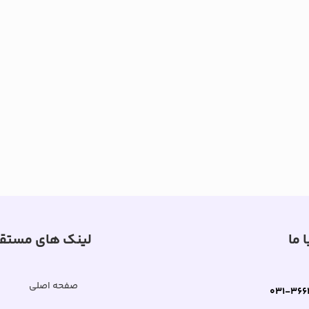
 ما
لینک های مستق
صفحه اصلی
031-366