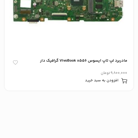
مادربرد لپ تاپ ایسوس VivoBook x556 گرافیک دار
9,800,000
تومان
افزودن به سبد خرید