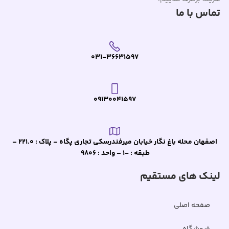
تماس با ما
031-36631597
09130041597
اصفهان محله باغ نگار خیابان میرفندرسکی تجاری پگاه – پلاک : 221.0 –
طبقه : -1 – واحد : 9806
لینک های مستقیم
صفحه اصلی