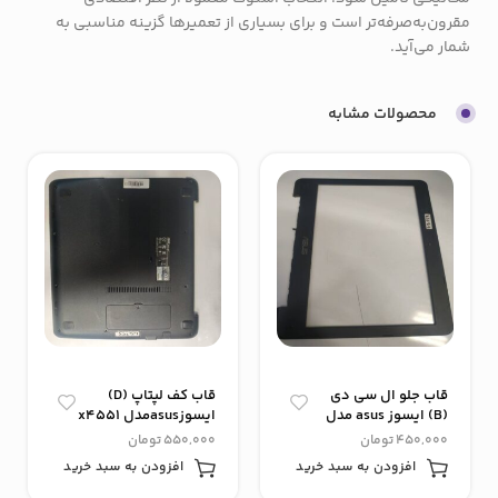
مقرون‌به‌صرفه‌تر است و برای بسیاری از تعمیرها گزینه مناسبی به
شمار می‌آید.
محصولات مشابه
قاب جلو ال سی دی
قاب کف لپتاپ (D)
(B) ایسوز asus مدل
ایسوزasusمدل x4551
x4551
450,000
تومان
550,000
تومان
افزودن به سبد خرید
افزودن به سبد خرید