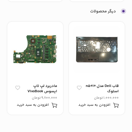
دیگر محصولات
قاب Dell مدل n5010
مادربرد لپ تاپ
استوک
ایسوس VivoBook
x556 گرافیک دار
1,000,000
تومان
9,800,000
تومان
افزودن به سبد خرید
افزودن به سبد خرید