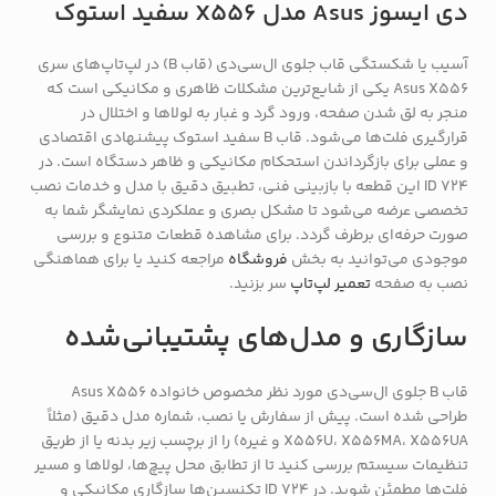
دی ایسوز Asus مدل X556 سفید استوک
آسیب یا شکستگی قاب جلوی ال‌سی‌دی (قاب B) در لپ‌تاپ‌های سری
Asus X556 یکی از شایع‌ترین مشکلات ظاهری و مکانیکی است که
منجر به لق شدن صفحه، ورود گرد و غبار به لولاها و اختلال در
قرارگیری فلت‌ها می‌شود. قاب B سفید استوک پیشنهادی اقتصادی
و عملی برای بازگرداندن استحکام مکانیکی و ظاهر دستگاه است. در
ID 724 این قطعه با بازبینی فنی، تطبیق دقیق با مدل و خدمات نصب
تخصصی عرضه می‌شود تا مشکل بصری و عملکردی نمایشگر شما به
صورت حرفه‌ای برطرف گردد. برای مشاهده قطعات متنوع و بررسی
موجودی می‌توانید به بخش
فروشگاه
مراجعه کنید یا برای هماهنگی
نصب به صفحه
تعمیر لپ‌تاپ
سر بزنید.
سازگاری و مدل‌های پشتیبانی‌شده
قاب B جلوی ال‌سی‌دی مورد نظر مخصوص خانواده Asus X556
طراحی شده است. پیش از سفارش یا نصب، شماره مدل دقیق (مثلاً
X556U، X556MA، X556UA و غیره) را از برچسب زیر بدنه یا از طریق
تنظیمات سیستم بررسی کنید تا از تطابق محل پیچ‌ها، لولاها و مسیر
فلت‌ها مطمئن شوید. در ID 724 تکنسین‌ها سازگاری مکانیکی و