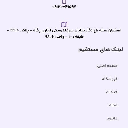
09130041597
اصفهان محله باغ نگار خیابان میرفندرسکی تجاری پگاه – پلاک : 221.0 –
طبقه : -1 – واحد : 9806
لینک های مستقیم
صفحه اصلی
فروشگاه
خدمات
مجله
دانلود