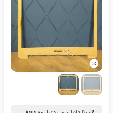
قاب B جلو ال سی دی ایسوزAsus