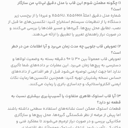
1) چگونه مطمئن شوم این قاب با مدل دقیق لپ‌تاپ من سازگار
است؟
شماره مدل دقیق (مثلاً X556U، X556MA و غیره) را از برچسب زیر
دستگاه یا از تنظیمات سیستم استخراج کنید؛ تکنسین‌های ما قبل از
نصب، تطابق محل پیچ‌ها، گیره‌ها و مسیر فلت‌ها را بررسی می‌کنند و
در صورت نیاز راهنمای تغییر یا تطبیق را ارائه می‌دهند.
2) تعویض قاب جلویی چه مدت زمان می‌برد و آیا اطلاعات من در خطر
است؟
تعویض قاب معمولاً بین 30 تا 90 دقیقه بسته به وضعیت لولاها و
دسترسی به پیچ‌ها زمان می‌برد. این عملیات بر داده‌های شما تأثیری
ندارد اما جهت ایمنی توصیه می‌شود قبل از هر اقدامی از داده‌های
حساس نسخه پشتیبان تهیه کنید؛ همچنین تکنسین‌ها رعایت نکات
ایمنی الکترواستاتیک و جداسازی باتری را رعایت می‌کنند.
3) آیا قاب استوک ظاهری متفاوت یا آسیب‌پذیری بیشتری نسبت به
قطعه نو دارد؟
قطعات استوک ممکن است نشانه‌های استفاده سطحی داشته باشند
اما پیش از عرضه از نظر شکستگی گیره‌ها، محل پیچ‌ها و سازگاری
مکانیکی بررسی و در صورت نیاز ترمیم می‌شوند تا عملکرد فنی و
مکانیکی تأمین شود. انتخاب استوک معمولاً از نظر اقتصادی