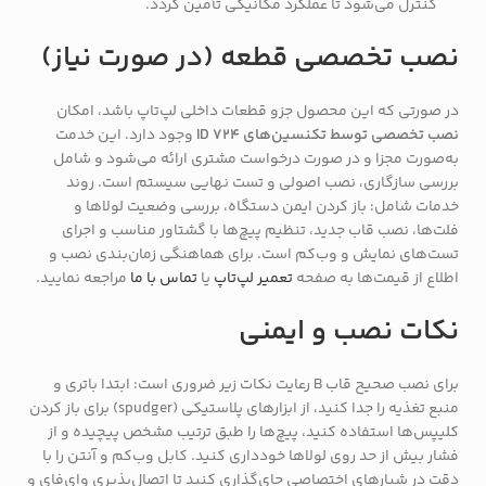
کنترل می‌شود تا عملکرد مکانیکی تأمین گردد.
نصب تخصصی قطعه (در صورت نیاز)
در صورتی که این محصول جزو قطعات داخلی لپ‌تاپ باشد، امکان
نصب تخصصی توسط تکنسین‌های ID 724
وجود دارد. این خدمت
به‌صورت مجزا و در صورت درخواست مشتری ارائه می‌شود و شامل
بررسی سازگاری، نصب اصولی و تست نهایی سیستم است. روند
خدمات شامل: باز کردن ایمن دستگاه، بررسی وضعیت لولاها و
فلت‌ها، نصب قاب جدید، تنظیم پیچ‌ها با گشتاور مناسب و اجرای
تست‌های نمایش و وب‌کم است. برای هماهنگی زمان‌بندی نصب و
اطلاع از قیمت‌ها به صفحه
تعمیر لپ‌تاپ
یا
تماس با ما
مراجعه نمایید.
نکات نصب و ایمنی
برای نصب صحیح قاب B رعایت نکات زیر ضروری است: ابتدا باتری و
منبع تغذیه را جدا کنید، از ابزارهای پلاستیکی (spudger) برای باز کردن
کلیپس‌ها استفاده کنید، پیچ‌ها را طبق ترتیب مشخص پیچیده و از
فشار بیش از حد روی لولاها خودداری کنید. کابل وب‌کم و آنتن را با
دقت در شیارهای اختصاصی جای‌گذاری کنید تا اتصال‌پذیری وای‌فای و