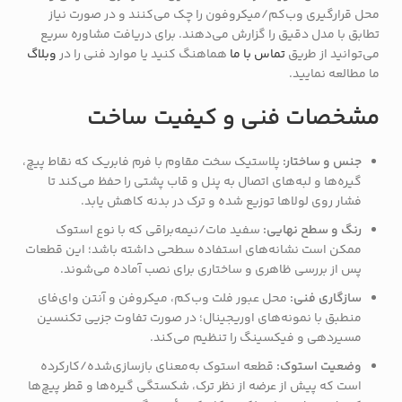
محل قرارگیری وب‌کم/میکروفون را چک می‌کنند و در صورت نیاز
تطابق با مدل دقیق را گزارش می‌دهند. برای دریافت مشاوره سریع
می‌توانید از طریق
تماس با ما
هماهنگ کنید یا موارد فنی را در
وبلاگ
ما مطالعه نمایید.
مشخصات فنی و کیفیت ساخت
جنس و ساختار:
پلاستیک سخت مقاوم با فرم فابریک که نقاط پیچ،
گیره‌ها و لبه‌های اتصال به پنل و قاب پشتی را حفظ می‌کند تا
فشار روی لولاها توزیع شده و ترک در بدنه کاهش یابد.
رنگ و سطح نهایی:
سفید مات/نیمه‌براقی که با نوع استوک
ممکن است نشانه‌های استفاده سطحی داشته باشد؛ این قطعات
پس از بررسی ظاهری و ساختاری برای نصب آماده می‌شوند.
سازگاری فنی:
محل عبور فلت وب‌کم، میکروفن و آنتن وای‌فای
منطبق با نمونه‌های اوریجینال؛ در صورت تفاوت جزیی تکنسین
مسیردهی و فیکسینگ را تنظیم می‌کند.
وضعیت استوک:
قطعه استوک به‌معنای بازسازی‌شده/کارکرده
است که پیش از عرضه از نظر ترک، شکستگی گیره‌ها و قطر پیچ‌ها