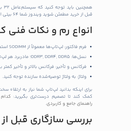
قبل از خرید مطمئن شوید ویندوز شما 64 بیتی است.
انواع رم و نکات فنی که 
فرم فاکتور: لپ‌تاپ‌ها معمولاً از SODIMM استفاده می‌کنند؛ دسکتاپ‌ها DIMM.
نسل‌ها: DDR3, DDR4, DDR5؛ مادربرد هر لپ‌تاپ فقط از یک نسل پشتیبانی می‌کند.
فرکانس و تأخیر: فرکانس بالاتر و تأخیر کمتر به
ولتاژ: به ولتاژ توصیه‌شده سازنده توجه کنید.
برای اینکه بدانید لپ‌تاپ شما نیاز به ارتقاء س
کمک کند تا تصمیم درست‌تری بگیرید:
کدام ل
راهنمای جامع و کاربردی
.
بررسی سازگاری قبل از 