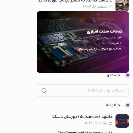
5 علامت که نیاز به تعمیر لپ‌تاپ فوری دارید
اسفند 18, 1404
جستجو
دانلودها
دانلود dorsandesk (دورسان دسک)
مرداد 5, 1404