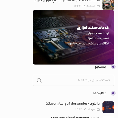
5 علامت که نیاز به تعمیر لپ‌تاپ فوری دارید
اسفند 18, 1404
جستجو
دانلودها
دانلود dorsandesk (دورسان دسک)
مرداد 5, 1404