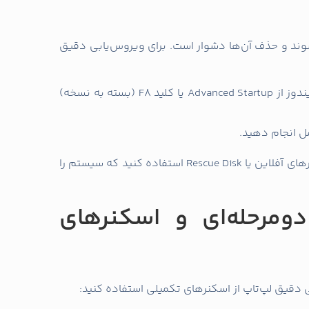
‌شوند و حذف آن‌ها دشوار است. برای ویروس‌یابی دقیق
سیستم را در حالت ایمن راه‌اندازی کنید. در ویندوز از Advanced Startup یا کلید F8 (بسته به نسخه)
مل انجام دهید.
اگر آنتی‌ویروس نتواند تهدید را حذف کند، از ابزارهای آفلاین یا Rescue Disk استفاده کنید که سیستم را
دومرحله‌ای و اسکنرهای
دقیق لپ‌تاپ از اسکنرهای تکمیلی استفاده کنید: