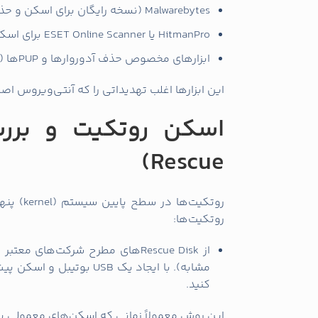
Malwarebytes (نسخه رایگان برای اسکن و حذف بدافزارها)
HitmanPro یا ESET Online Scanner برای اسکن‌های ثانویه
ابزارهای مخصوص حذف آدوروارها و PUPها (برنامه‌های ناخواسته)
این ابزارها اغلب تهدیداتی را که آنتی‌ویروس اصل
Rescue)
روتکیت‌ه
روتکیت‌ها:
مشابه). با ایجاد یک USB ب
کنید.
این روش معمولاً زمانی که اسکن‌های معمولی بی