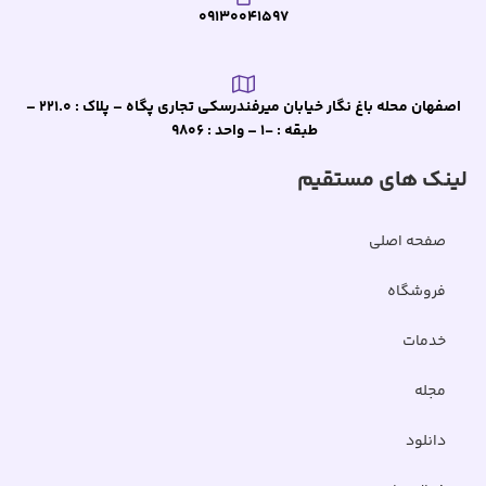
09130041597
اصفهان محله باغ نگار خیابان میرفندرسکی تجاری پگاه – پلاک : 221.0 –
طبقه : -1 – واحد : 9806
لینک های مستقیم
صفحه اصلی
فروشگاه
خدمات
مجله
دانلود