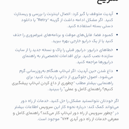
آپدیت متوقف یا گیر کرد: اتصال اینترنت را بررسی و ریستارت
کنید. اگر مشکل ادامه داشت از گزینه “Retry” یا دانلود
دستی بسته استفاده کنید.
کمبود فضا: فایل‌های موقت و برنامه‌های غیرضروری را حذف
کنید یا از یک درایو خارجی بهره ببرید.
خطاهای درایور: درایور قبلی را پاک و نسخه جدید را از سایت
سازنده نصب کنید. برای اقدامات تخصصی‌تر به راهنمای
درایورها مراجعه کنید.
داغ شدن حین آپدیت: اگر لپ‌تاپ هنگام به‌روزرسانی گرم
می‌شود، اصول جلوگیری از داغی را رعایت کنید؛ برای
راهنمایی بیشتر مطلب “
چطوری از داغ کردن لپ‌تاپ پیشگیری
کنیم؟ راهنمای کامل و عملی
” را ببینید.
اگر خودتان نتوانستید مشکل را حل کنید، خدمات از راه دور
می‌تواند کمک کند؛ درباره نحوه کار این
سرویس
اطلاعات بیشتر
در “
چطور سرویس از راه دور لپ‌تاپ کار می‌کند؟ راهنمای کامل و
معرفی خدمات از راه دور آیدی 724
” موجود است.