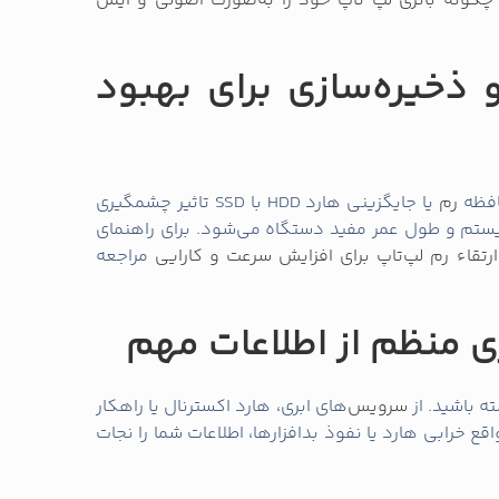
چگونه باتری لپ تاپ خود را به‌صورت اصولی و ایمن
رم و ذخیره‌سازی برای بهبود
افظه
رم
یا جایگزینی هارد HDD با SSD تاثیر چشمگیری
یستم و طول عمر مفید دستگاه می‌شود. برای راهنمای
رتقاء رم لپ‌تاپ برای افزایش سرعت و کارایی
مراجعه
ه باشید. از
سرویس
‌های ابری، هارد اکسترنال یا راهکار
ع خرابی هارد یا نفوذ بدافزارها، اطلاعات شما را نجات