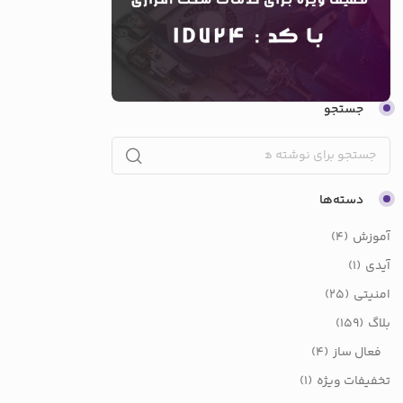
جستجو
دسته‌ها
آموزش
(4)
آیدی
(1)
امنیتی
(25)
بلاگ
(159)
فعال ساز
(4)
تخفیفات ویژه
(1)