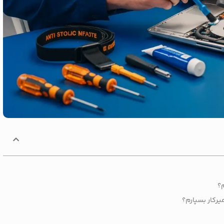
م؟
میرکار بسپارم؟