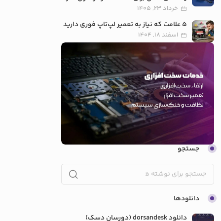
خرداد 23, 1405
5 علامت که نیاز به تعمیر لپ‌تاپ فوری دارید
اسفند 18, 1404
جستجو
دانلودها
دانلود dorsandesk (دورسان دسک)