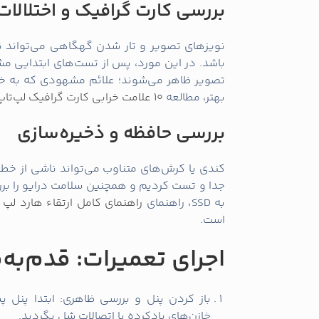
بررسی کارت گرافیک و اختلالات
نویزهای تصویر و تار شدن گهگاهی می‌تواند ن
باشد. در این مورد، پس از تست‌های ابتدایی م
تصویر ظاهر می‌شوند؛ علائم مشهودی که به خرا
بهتر، مطالعه
10 علامت خرابی کارت گرافیک لپ‌تاپ (تشخیص، علت و راه‌حل‌های سریع)
بررسی حافظه و ذخیره‌سازی
کندی یا کرش‌های متناوب می‌تواند ناشی از خطاهای حافظه (RAM) یا دیسک
جدا و تست کردیم و همچنین سلامت درایو را بررس
به SSD، راهنمای
راهنمای کامل ارتقاء هارد لپ‌ تاپ به SSD — نصب، کلون 
است.
اجرای تعمیرات: قدم‌به‌
باز کردن پنل و بررسی ظاهری: ابتدا پنل پ
خازن‌های بادکرده یا اتصالات شل بگردید.