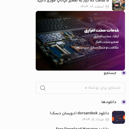
5 علامت که نیاز به تعمیر لپ‌تاپ فوری دارید
اسفند 18, 1404
جستجو
دانلودها
دانلود dorsandesk (دورسان دسک)
مرداد 5, 1404