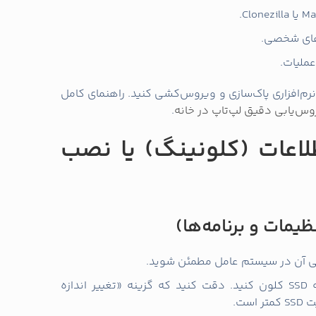
 کنید.
مطلب ما درباره نحوه به‌روزرسانی نرم‌افزارهای لپ‌تاپ
زرسانی کنیم؟
.
 نصب
فعال‌سازی TRIM: در ویندوز تایپ کنید “fsutil behavior query DisableDeleteNotify”، خروجی صفر
عال‌سازی دیفراگ (Defragment): SSD را دیفرگمنت نکنید؛ ویندوز معمولاً این کار را مدیریت
نکات مربوط به بوت و پارتیشن‌بندی (MBR vs