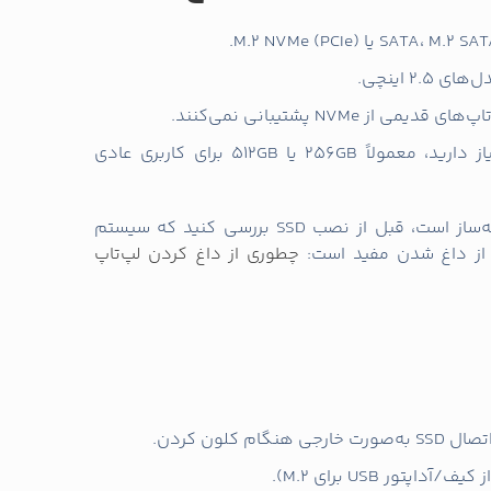
یمات و برنامه‌ها)
با نرم‌افزار کلونینگ، درایو مبدا (HDD) را به SSD کلون کنید. دقت کنید که گزینه «تغییر اندازه
زین کنید.
از دیسک‌های مهم پشتیبان تهیه کنید و سپس HDD را با SSD جایگزین کنید یا SSD را به‌عنوان درایو
نصب سیستم‌عامل را با فرمت کردن پارتیشن‌ها به‌صورت GPT (برای UEFI) و فعال کردن Secure Boot