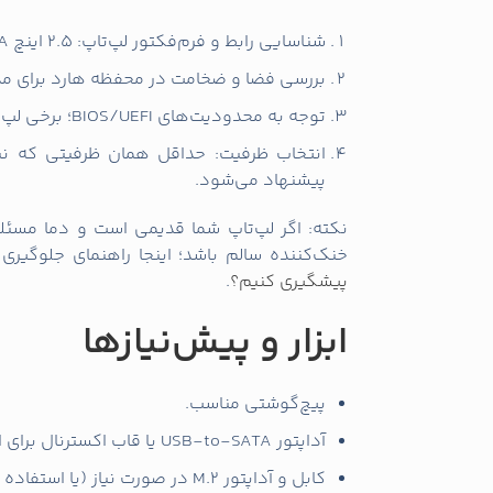
کلون کردن درایو (برای حفظ تنظ
SSD را با آداپتور USB متصل کنید و از شناسایی آن در سیستم عامل مطمئن شوید.
پارتیشن» یا «Fit to disk» فعال باشد اگر ظرفیت SSD کمتر است.
پس از پایان کلون، سیستم را خاموش کرده و درایو HDD را خارج و SSD را جایگ
اگر سیستم بوت نشد، وارد BIOS/UEFI شوید و ترتیب بوت را به SSD تغییر دهید.
نکته: در برخی موارد باید حالت SATA را به AHCI تغییر دهید تا عملکرد و پشتیبانی از TRIM بهتر شود.
نصب تمیز سیستم‌عامل
فایل نصب ویندوز یا لینوکس را روی USB بوتیبل آماده کنید.
بوت اولیه تنظیم کنید.