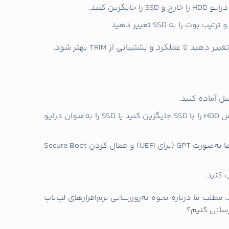
اگر قبلاً سیستم با MBR و Legacy BIOS نصب شده بود و حالا می‌خواهید از UEFI/ GPT استفاده
مک کند.
ا
SSD شناسایی نمی‌شود: کابل و پورت را بررسی کنید، وارد BIOS شوید تا مطمئن شوید پورت فعال
سرعت پایین پس از نصب: از فعال بودن AHCI و TRIM مطمئن شوید، فرم‌ویر SSD را آپدیت کنید، و
 دهید، یا کلون را دوباره با تنظیمات صحیح پارتیشن
ی می‌توانید به خدمات
سرویس
دوره‌ای و نگهداری