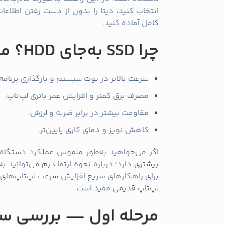
ابزار و پیش‌نیازها
پیچ‌گوشتی مناسب.
آداپتور USB-to-SATA یا قاب اکسترنال برای اتصال SSD به‌صورت خارجی هنگام کلون کردن.
کابل و آداپتور M.2 در صورت نیاز (یا استفاده از کیف/آداپتور USB برای M.2).
نرم‌افزار کلونینگ مثل Macrium Reflect، Acronis یا Clonezilla.
نسخه پشتیبان کامل از اطلاعات مهم و فایل
شارژ باتری یا منبع تغذیه متصل هنگام انجام 
پیش از شروع توصیه می‌شود سیستم را از لحاظ ن
ویروس‌یابی در خانه را اینجا ببینید:
چگونگی ویرو
گام به گام: انتقال اط
تمیز (Clean Install)