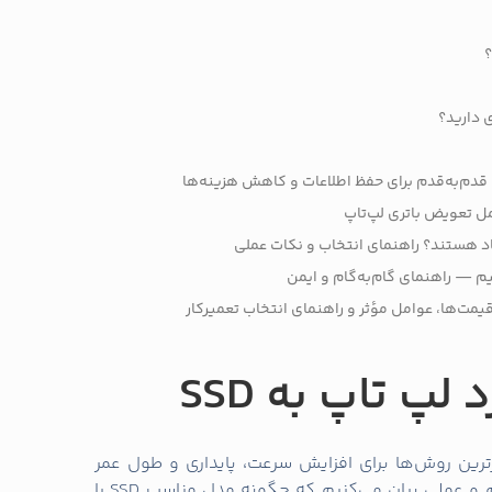
 راهنمای ما در
ارتقاء رم لپ‌تاپ
مراجعه کنید. همچنین
ی قدیمی، مطلب
۱۰ راه سریع و عملی برای افزایش سرعت
اری و انتخاب نوع SSD
2 اینچی.
انتخاب ظرفیت: حداقل همان ظرفیتی که نیاز دارید، معمولاً 256GB یا 512GB برای کاربری عادی
نکته: اگر لپ‌تاپ شما قدیمی است و دما مسئله‌ساز است، قبل از نصب SSD بررسی کنید که سیستم
ی از داغ شدن مفید است:
چطوری از داغ کردن لپ‌تاپ